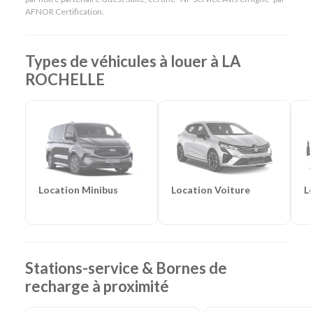
Catégories de voitures :
Citadines
-
Routières
-
SUV
-
AFNOR Certification.
Monospaces et Minibus
-
Cabriolets
Catégories d'utilitaires :
Camions de déménagement
-
Frigorifiques
-
Véhicules de société
-
Camions de
Types de véhicules à louer à LA
chantier
ROCHELLE
Location Voiture
L
Location Minibus
Stations-service & Bornes de
recharge à proximité