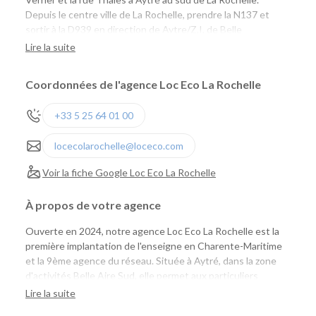
Depuis le centre ville de La Rochelle, prendre la N137 et
sortir à la D939 en direction de Aytre/Z.I. de Belle
Aire/Surgères.
Lire la suite
Coordonnées de l'agence Loc Eco La Rochelle
+33 5 25 64 01 00
locecolarochelle@loceco.com
Voir la fiche Google Loc Eco La Rochelle
À propos de votre agence
Ouverte en 2024, notre agence Loc Eco La Rochelle est la
première implantation de l'enseigne en Charente-Maritime
et la 9ème agence du réseau. Située à Aytré, dans la zone
d'activités Belle Aire Sud, elle permet aux particuliers
comme aux professionnels de louer facilement une voiture
Lire la suite
ou un utilitaire à proximité de La Rochelle, tout en profitant