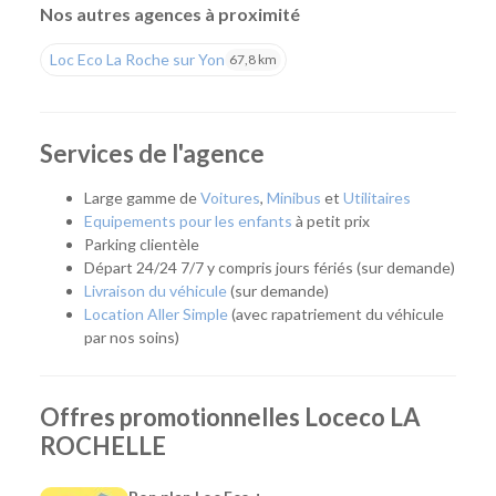
de tarifs compétitifs et d'un large choix de véhicules.
Nos autres agences à proximité
Une agence pour tous vos projets
Loc Eco La Roche sur Yon
67,8 km
Que vous prépariez un déménagement, un déplacement
professionnel, un départ en vacances ou que vous ayez
simplement besoin d'un véhicule pour quelques jours, notre
Services de l'agence
agence vous accompagne avec une solution adaptée. Son
emplacement permet de rejoindre rapidement La Rochelle,
Large gamme de
Voitures
,
Minibus
et
Utilitaires
Aytré, Périgny, Angoulins, Châtelaillon-Plage et les
Equipements pour les enfants
à petit prix
communes voisines.
Parking clientèle
Départ 24/24 7/7 y compris jours fériés (sur demande)
Quel véhicule choisir ?
Livraison du véhicule
(sur demande)
Location Aller Simple
(avec rapatriement du véhicule
Notre agence propose une flotte complète pour répondre à
par nos soins)
tous les usages :
Citadines et compactes pour les déplacements du
Offres promotionnelles Loceco LA
quotidien.
Routières, SUV et monospaces pour les vacances ou
ROCHELLE
les longs trajets.
Minibus pour voyager en groupe.