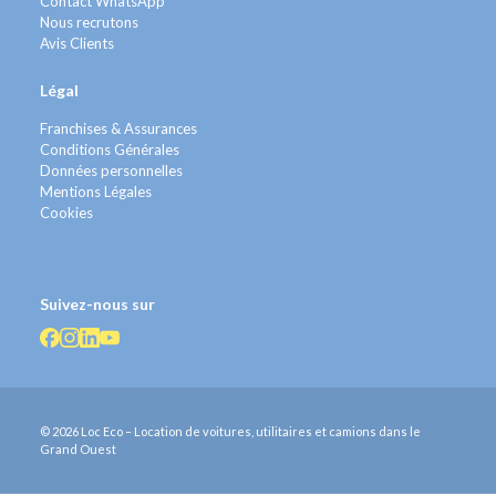
Contact WhatsApp
Nous recrutons
Avis Clients
Légal
Franchises & Assurances
Conditions Générales
Données personnelles
Mentions Légales
Cookies
Suivez-nous sur
© 2026 Loc Eco – Location de voitures, utilitaires et camions dans le
Grand Ouest