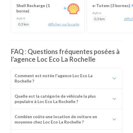
Shell Recharge (1
e-Totem (3 bornes)
borne)
Aytré
Aytré
0,3 km
Affich
0,3 km
Afficher sur la carte
FAQ : Questions fréquentes posées à
l’agence Loc Eco La Rochelle
Comment est notée l'agence Loc Eco La
Rochelle ?
Quelle est la catégorie de véhicule la plus
populaire à Loc Eco La Rochelle ?
Combien coûte une location de voiture en
moyenne chez Loc Eco La Rochelle ?