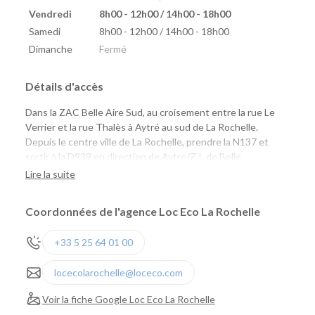
Vendredi
8h00 - 12h00 / 14h00 - 18h00
Samedi
8h00 - 12h00 / 14h00 - 18h00
Dimanche
Fermé
Détails d'accès
Dans la ZAC Belle Aire Sud, au croisement entre la rue Le
Verrier et la rue Thalès à Aytré au sud de La Rochelle.
Depuis le centre ville de La Rochelle, prendre la N137 et
sortir à la D939 en direction de Aytre/Z.I. de Belle
Aire/Surgères.
Lire la suite
Coordonnées de l'agence Loc Eco La Rochelle
+33 5 25 64 01 00
locecolarochelle@loceco.com
Voir la fiche Google Loc Eco La Rochelle