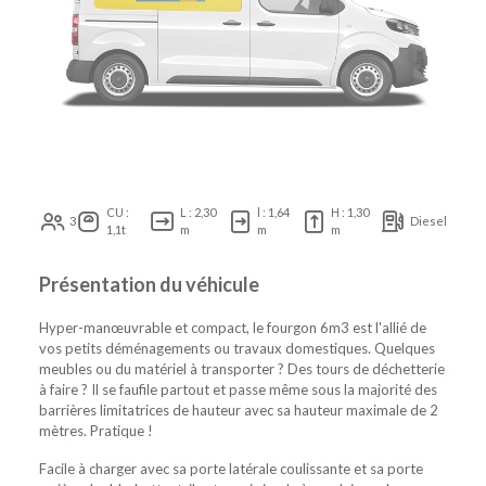
CU :
L : 2,30
l : 1,64
H : 1,30
3
Diesel
1,1t
m
m
m
Présentation du véhicule
Hyper-manœuvrable et compact, le fourgon 6m3 est l'allié de
vos petits déménagements ou travaux domestiques. Quelques
meubles ou du matériel à transporter ? Des tours de déchetterie
à faire ? Il se faufile partout et passe même sous la majorité des
barrières limitatrices de hauteur avec sa hauteur maximale de 2
mètres. Pratique !
Facile à charger avec sa porte latérale coulissante et sa porte