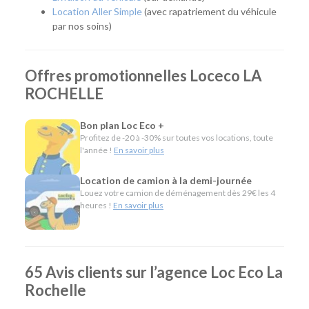
Location Aller Simple
(avec rapatriement du véhicule
Notre agence propose une flotte complète pour répondre à
par nos soins)
tous les usages :
Citadines et compactes pour les déplacements du
Offres promotionnelles Loceco LA
quotidien.
Routières, SUV et monospaces pour les vacances ou
ROCHELLE
les longs trajets.
Minibus pour voyager en groupe.
Bon plan Loc Eco +
Utilitaires de différentes capacités pour un
Profitez de -20 à -30% sur toutes vos locations, toute
déménagement, des travaux ou le transport de
l'année !
En savoir plus
matériel.
Véhicules spécifiques, comme les camions
Location de camion à la demi-journée
frigorifiques, les véhicules TPMR ou les voitures sans
Louez votre camion de déménagement dès 29€ les 4
permis, pour répondre à des besoins plus particuliers.
heures !
En savoir plus
L'esprit Loc Eco
Depuis plus de 40 ans, Loc Eco propose une location de
65 Avis clients sur l’agence Loc Eco La
véhicules simple, économique et accessible. Notre agence
Rochelle
de La Rochelle partage cette même philosophie en mettant
à votre disposition plus de 1 000 véhicules, des tarifs