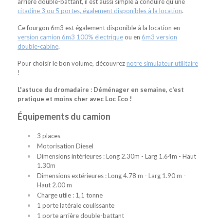
arrière double-battant, il est aussi simple à conduire qu'une
citadine 3 ou 5 portes, également disponibles à la location
.
Ce fourgon 6m3 est également disponible à la location en
version camion 6m3 100% électrique
ou en
6m3 version
double-cabine
.
Pour choisir le bon volume, découvrez
notre simulateur utilitaire
!
L'astuce du dromadaire : Déménager en semaine, c'est
pratique et moins cher avec Loc Eco !
Équipements du camion
3 places
Motorisation Diesel
Dimensions intérieures : Long 2.30m - Larg 1.64m - Haut
1.30m
Dimensions extérieures : Long 4.78 m - Larg 1.90 m -
Haut 2.00 m
Charge utile : 1,1 tonne
1 porte latérale coulissante
1 porte arrière double-battant