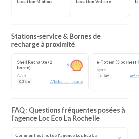
Location Voiture
L
Location Minibus
Stations-service & Bornes de
recharge à proximité
Shell Recharge (1
e-Totem (3 bornes)
borne)
Aytré
Aytré
0,3 km
Affich
0,3 km
Afficher sur la carte
FAQ : Questions fréquentes posées à
l’agence Loc Eco La Rochelle
Comment est notée l'agence Loc Eco La