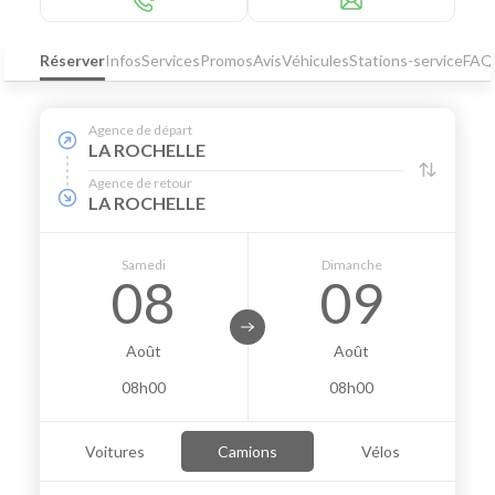
Réserver
Infos
Services
Promos
Avis
Véhicules
Stations-service
FAQ
Agence de départ
LA ROCHELLE
Agence de retour
LA ROCHELLE
Samedi
Dimanche
08
09
Août
Août
08h00
08h00
Voitures
Camions
Vélos