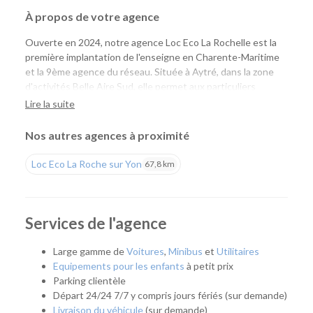
À propos de votre agence
Ouverte en 2024, notre agence Loc Eco La Rochelle est la
première implantation de l'enseigne en Charente-Maritime
et la 9ème agence du réseau. Située à Aytré, dans la zone
d'activités Belle Aire Sud, elle permet aux particuliers
comme aux professionnels de louer facilement une voiture
Lire la suite
ou un utilitaire à proximité de La Rochelle, tout en profitant
de tarifs compétitifs et d'un large choix de véhicules.
Nos autres agences à proximité
Une agence pour tous vos projets
Loc Eco La Roche sur Yon
67,8 km
Que vous prépariez un déménagement, un déplacement
professionnel, un départ en vacances ou que vous ayez
simplement besoin d'un véhicule pour quelques jours, notre
Services de l'agence
agence vous accompagne avec une solution adaptée. Son
emplacement permet de rejoindre rapidement La Rochelle,
Large gamme de
Voitures
,
Minibus
et
Utilitaires
Aytré, Périgny, Angoulins, Châtelaillon-Plage et les
Equipements pour les enfants
à petit prix
communes voisines.
Parking clientèle
Départ 24/24 7/7 y compris jours fériés (sur demande)
Quel véhicule choisir ?
Livraison du véhicule
(sur demande)