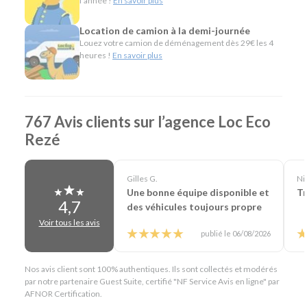
l'année !
En savoir plus
Minibus pour voyager en groupe.
Utilitaires de toutes capacités pour les
Location de camion à la demi-journée
déménagements, les travaux ou le transport de
Louez votre camion de déménagement dès 29€ les 4
heures !
En savoir plus
matériel.
Véhicules spécifiques, comme les camions
frigorifiques, les bennes, les nacelles, les porte-
voitures ou les véhicules de société, pour répondre
aux besoins des professionnels.
767 Avis clients sur l’agence Loc Eco
Rezé
L'esprit Loc Eco
Depuis plus de 40 ans, Loc Eco propose une location de
Gilles G.
Ni
véhicules simple, économique et accessible. À Rezé, cette
Une bonne équipe disponible et
Tr
philosophie s'exprime à travers une offre particulièrement
4,7
des véhicules toujours propre
complète, des services pratiques comme la livraison de
Voir tous les avis
véhicule, le départ 24h/24 sur demande, la location en aller
publié le 06/08/2026
simple ou encore notre service de prise en charge des
voyageurs à l'aéroport de Nantes. Notre objectif est de
vous proposer le véhicule adapté à chacun de vos projets,
Nos avis client sont 100% authentiques. Ils sont collectés et modérés
par notre partenaire Guest Suite, certifié "NF Service Avis en ligne" par
qu'ils soient personnels ou professionnels.
AFNOR Certification.