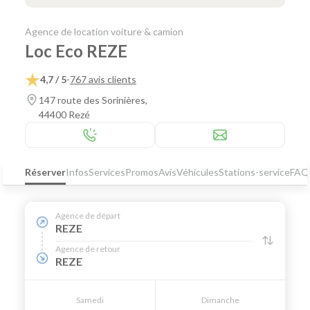
Agence de location voiture & camion
Loc Eco REZE
4,7 / 5
-
767 avis clients
147 route des Sorinières,
44400 Rezé
Réserver
Infos
Services
Promos
Avis
Véhicules
Stations-service
FAQ
Agence de départ
REZE
Agence de retour
REZE
Samedi
Dimanche