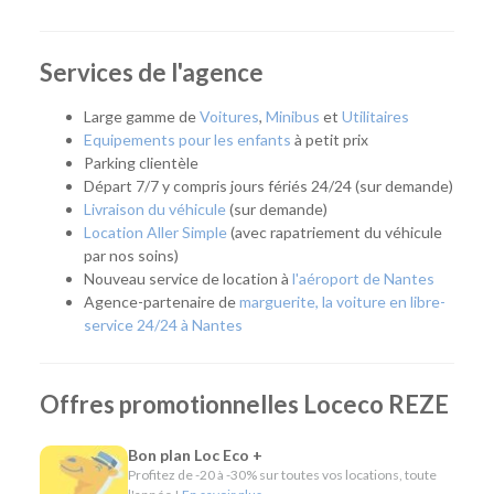
déménagement, des travaux, un départ en vacances ou que
vous recherchiez un véhicule pour quelques heures,
quelques jours ou plusieurs mois, notre agence vous
Services de l'agence
accompagne avec une solution adaptée. Elle répond
également aux besoins des artisans, commerçants et
Large gamme de
Voitures
,
Minibus
et
Utilitaires
entreprises grâce à une offre complète de location courte,
Equipements pour les enfants
à petit prix
moyenne et longue durée.
Parking clientèle
Départ 7/7 y compris jours fériés 24/24 (sur demande)
Facilement accessible depuis le périphérique nantais et
Livraison du véhicule
(sur demande)
desservie par les transports en commun, notre agence
Location Aller Simple
(avec rapatriement du véhicule
permet de rejoindre rapidement Nantes, Rezé, Les
par nos soins)
Sorinières, Vertou ou encore le sud de l'agglomération.
Nouveau service de location à
l'aéroport de Nantes
Agence-partenaire de
marguerite, la voiture en libre-
Quel véhicule choisir ?
service 24/24 à Nantes
Notre agence met à votre disposition une flotte complète
pour répondre à tous les usages :
Offres promotionnelles Loceco REZE
Citadines et compactes pour les déplacements du
quotidien.
Bon plan Loc Eco +
Routières, SUV et monospaces pour les vacances ou
Profitez de -20 à -30% sur toutes vos locations, toute
les longs trajets.