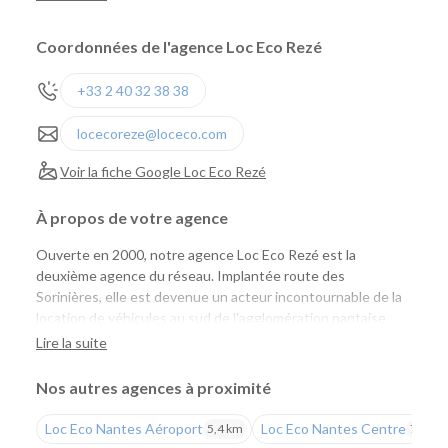
Coordonnées de l'agence Loc Eco Rezé
+33 2 40 32 38 38
locecoreze@loceco.com
Voir la fiche Google Loc Eco Rezé
À propos de votre agence
Ouverte en 2000, notre agence Loc Eco Rezé est la
deuxième agence du réseau. Implantée route des
Sorinières, elle est devenue un acteur incontournable de la
location de véhicules au sud de l'agglomération nantaise,
aussi bien pour les particuliers que pour les professionnels.
Lire la suite
Une agence pensée pour les particuliers et les
Nos autres agences à proximité
professionnels
Loc Eco Nantes Aéroport
Loc Eco Nantes Centre
5,4 km
7,7 km
Que vous prépariez un déplacement professionnel, un