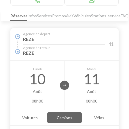
Réserver
Infos
Services
Promos
Avis
Véhicules
Stations-service
FAQ
Agence de départ
REZE
Agence de retour
REZE
Lundi
Mardi
10
11
Août
Août
08h00
08h00
Voitures
Camions
Vélos