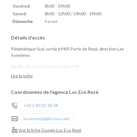
Vendredi
8h00 - 19h00
Samedi
8h00 - 12h00 / 14h00 - 19h00
Dimanche
Fermé
Détails d'accès
Périphérique Sud, sortie (n°49) Porte de Rezé, direction Les
Sorinières
Naolib : Retas (Chronobus ligne C4)
marguerite : 8 Mai, Saint-Jacques, Pirmil
Lire la suite
Coordonnées de l'agence Loc Eco Rezé
+33 2 40 32 38 38
locecoreze@loceco.com
Voir la fiche Google Loc Eco Rezé