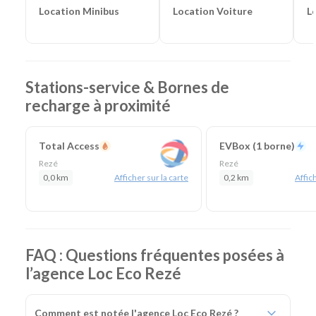
chantier
Location Voiture
L
Location Minibus
Stations-service & Bornes de
recharge à proximité
Total Access
EVBox (1 borne)
Rezé
Rezé
0,0 km
Afficher sur la carte
0,2 km
Affich
FAQ : Questions fréquentes posées à
l’agence Loc Eco Rezé
Comment est notée l'agence Loc Eco Rezé ?