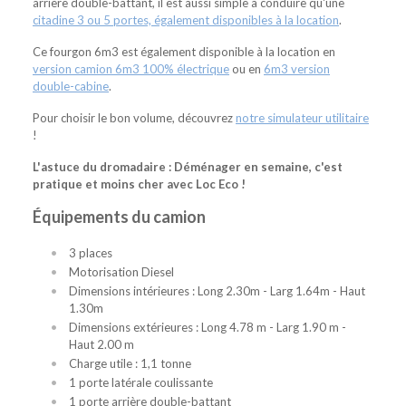
arrière double-battant, il est aussi simple à conduire qu'une
citadine 3 ou 5 portes, également disponibles à la location
.
Ce fourgon 6m3 est également disponible à la location en
version camion 6m3 100% électrique
ou en
6m3 version
double-cabine
.
Pour choisir le bon volume, découvrez
notre simulateur utilitaire
!
L'astuce du dromadaire : Déménager en semaine, c'est
pratique et moins cher avec Loc Eco !
Équipements du camion
3 places
Motorisation Diesel
Dimensions intérieures : Long 2.30m - Larg 1.64m - Haut
1.30m
Dimensions extérieures : Long 4.78 m - Larg 1.90 m -
Haut 2.00 m
Charge utile : 1,1 tonne
1 porte latérale coulissante
1 porte arrière double-battant