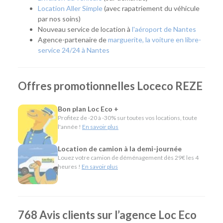
desservie par les transports en commun, notre agence
Location Aller Simple
(avec rapatriement du véhicule
permet de rejoindre rapidement Nantes, Rezé, Les
par nos soins)
Sorinières, Vertou ou encore le sud de l'agglomération.
Nouveau service de location à
l'aéroport de Nantes
Agence-partenaire de
marguerite, la voiture en libre-
Quel véhicule choisir ?
service 24/24 à Nantes
Notre agence met à votre disposition une flotte complète
pour répondre à tous les usages :
Offres promotionnelles Loceco REZE
Citadines et compactes pour les déplacements du
quotidien.
Bon plan Loc Eco +
Routières, SUV et monospaces pour les vacances ou
Profitez de -20 à -30% sur toutes vos locations, toute
les longs trajets.
l'année !
En savoir plus
Minibus pour voyager en groupe.
Utilitaires de toutes capacités pour les
Location de camion à la demi-journée
déménagements, les travaux ou le transport de
Louez votre camion de déménagement dès 29€ les 4
heures !
En savoir plus
matériel.
Véhicules spécifiques, comme les camions
frigorifiques, les bennes, les nacelles, les porte-
voitures ou les véhicules de société, pour répondre
aux besoins des professionnels.
768 Avis clients sur l’agence Loc Eco