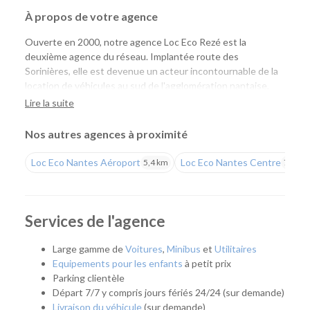
À propos de votre agence
Ouverte en 2000, notre agence Loc Eco Rezé est la
deuxième agence du réseau. Implantée route des
Sorinières, elle est devenue un acteur incontournable de la
location de véhicules au sud de l'agglomération nantaise,
aussi bien pour les particuliers que pour les professionnels.
Lire la suite
Une agence pensée pour les particuliers et les
Nos autres agences à proximité
professionnels
Loc Eco Nantes Aéroport
Loc Eco Nantes Centre
5,4 km
7,7 km
Que vous prépariez un déplacement professionnel, un
déménagement, des travaux, un départ en vacances ou que
vous recherchiez un véhicule pour quelques heures,
quelques jours ou plusieurs mois, notre agence vous
Services de l'agence
accompagne avec une solution adaptée. Elle répond
également aux besoins des artisans, commerçants et
Large gamme de
Voitures
,
Minibus
et
Utilitaires
entreprises grâce à une offre complète de location courte,
Equipements pour les enfants
à petit prix
moyenne et longue durée.
Parking clientèle
Départ 7/7 y compris jours fériés 24/24 (sur demande)
Facilement accessible depuis le périphérique nantais et
Livraison du véhicule
(sur demande)