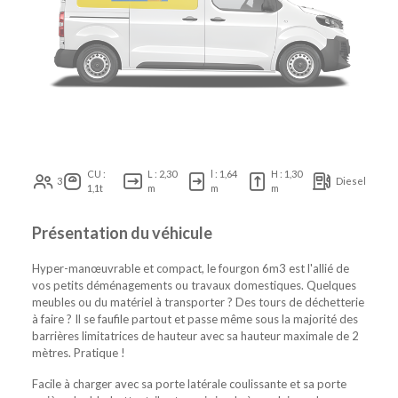
CU :
L : 2,30
l : 1,64
H : 1,30
3
Diesel
1,1t
m
m
m
Présentation du véhicule
Hyper-manœuvrable et compact, le fourgon 6m3 est l'allié de
vos petits déménagements ou travaux domestiques. Quelques
meubles ou du matériel à transporter ? Des tours de déchetterie
à faire ? Il se faufile partout et passe même sous la majorité des
barrières limitatrices de hauteur avec sa hauteur maximale de 2
mètres. Pratique !
Facile à charger avec sa porte latérale coulissante et sa porte