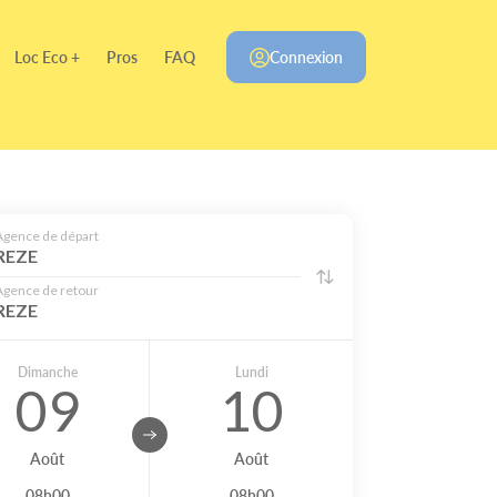
Loc Eco +
Pros
FAQ
Connexion
Agence de départ
REZE
Agence de retour
REZE
Dimanche
Lundi
09
10
Août
Août
08h00
08h00