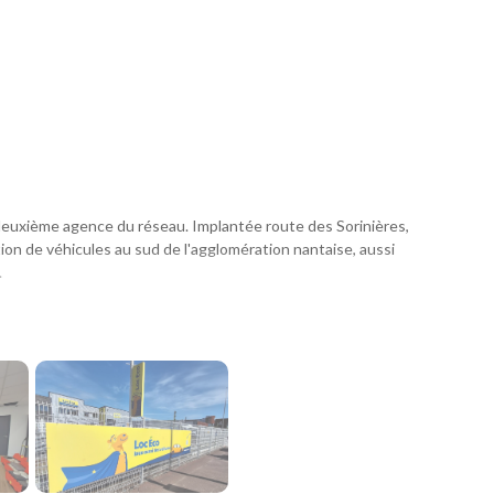
deuxième agence du réseau. Implantée route des Sorinières,
ion de véhicules au sud de l'agglomération nantaise, aussi
.
ofessionnels
un déménagement, des travaux, un départ en vacances ou que
quelques jours ou plusieurs mois, notre agence vous
également aux besoins des artisans, commerçants et
courte, moyenne et longue durée.
s et desservie par les transports en commun, notre agence