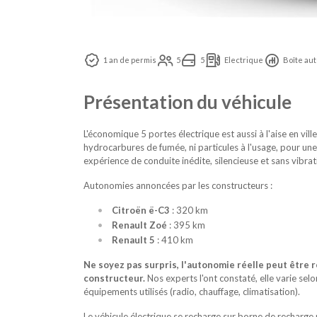
1 an de permis
5
5
Electrique
Boîte aut
Présentation du véhicule
L'économique 5 portes électrique est aussi à l'aise en vil
hydrocarbures de fumée, ni particules à l'usage, pour une 
expérience de conduite inédite, silencieuse et sans vibrat
Autonomies annoncées par les constructeurs :
Citroën ë-C3
: 320 km
Renault Zoé
: 395 km
Renault 5
: 410 km
Ne soyez pas surpris, l'autonomie réelle peut être 
constructeur.
Nos experts l'ont constaté, elle varie selo
équipements utilisés (radio, chauffage, climatisation).
Le véhicule électrique se recharge sur borne de recharge