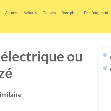
Agences
Voitures
Camions
Bons plans
Déménagement
 électrique ou
ezé
imilaire