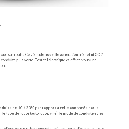
o
le que sur route. Ce véhicule nouvelle génération n'émet ni CO2, ni
conduite plus verte. Testez l'électrique et offrez-vous une
ion.
réduite de 10 à 20% par rapport à celle annoncée par le
n le type de route (autoroute, ville), le mode de conduite et les
 publique ou sur prise domestique (avec terre) directement chez