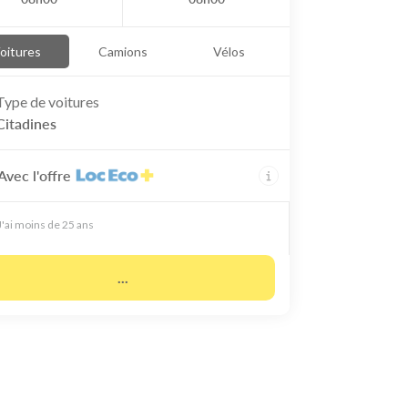
oitures
Camions
Vélos
Type de
voitures
Citadines
Avec l'offre
J'ai moins de 25 ans
...