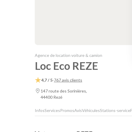
Agence de location voiture & camion
Loc Eco REZE
4,7 / 5
-
767 avis clients
147 route des Sorinières,
44400 Rezé
Infos
Services
Promos
Avis
Véhicules
Stations-service