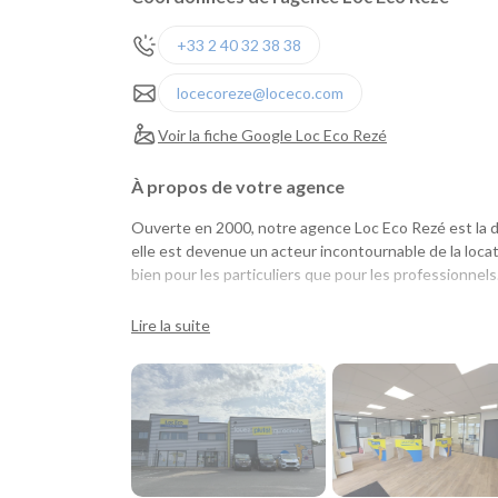
+33 2 40 32 38 38
locecoreze@loceco.com
Voir la fiche Google Loc Eco Rezé
À propos de votre agence
Ouverte en 2000, notre agence Loc Eco Rezé est la 
elle est devenue un acteur incontournable de la locat
bien pour les particuliers que pour les professionnels
Une agence pensée pour les particuliers et les pr
Lire la suite
Que vous prépariez un déplacement professionnel, 
vous recherchiez un véhicule pour quelques heures, 
accompagne avec une solution adaptée. Elle répond 
entreprises grâce à une offre complète de location 
Facilement accessible depuis le périphérique nantai