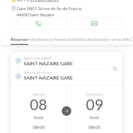
Gare SNCF 26 rue de Ile-de-France,
44600 Saint-Nazaire
Réserver
Infos
Services
Promos
Avis
Véhicules
Stations-service
FAQ
Agence de départ
SAINT-NAZAIRE GARE
Agence de retour
SAINT-NAZAIRE GARE
Samedi
Dimanche
08
09
Août
Août
08h00
08h00