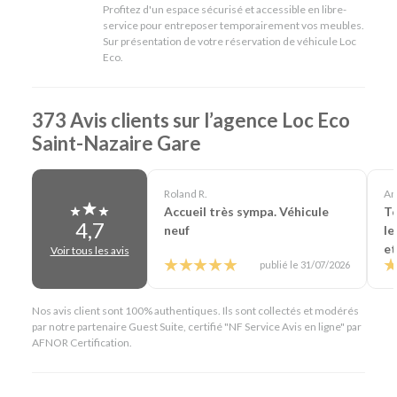
Profitez d'un espace sécurisé et accessible en libre-
région.
service pour entreposer temporairement vos meubles.
Sur présentation de votre réservation de véhicule Loc
En résumé - Location de voiture à Saint-Nazaire
Eco.
Lieu de prise en charge :
Saint-Nazaire
(à 100 m de
Saint-Nazaire Gare & 63 km de Nantes Aéroport)
373 Avis clients sur l’agence Loc Eco
Agences de location à proximité :
La Baule Gare
Catégories de voitures :
Citadines
-
Routières
-
SUV
-
Saint-Nazaire Gare
Monospaces et Minibus
-
Cabriolets
Catégories d'utilitaires :
Camions de déménagement
-
Frigorifiques
-
Véhicules de société
-
Camions de
Roland R.
An
chantier
Accueil très sympa. Véhicule
To
4,7
neuf
le
et
Voir tous les avis
publié le 31/07/2026
Nos avis client sont 100% authentiques. Ils sont collectés et modérés
par notre partenaire Guest Suite, certifié "NF Service Avis en ligne" par
AFNOR Certification.