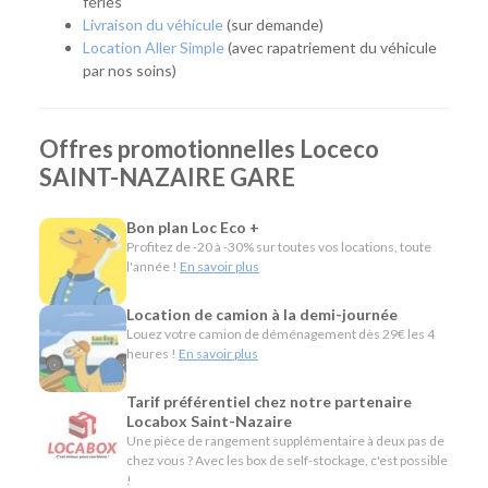
fériés
Quel véhicule choisir ?
Livraison du véhicule
(sur demande)
Location Aller Simple
(avec rapatriement du véhicule
Notre agence met à votre disposition une flotte complète
par nos soins)
pour répondre à tous les usages :
Citadines et compactes pour circuler facilement en
Offres promotionnelles Loceco
ville.
Routières, SUV et monospaces pour les vacances ou
SAINT-NAZAIRE GARE
les longs trajets.
Minibus pour voyager en groupe.
Bon plan Loc Eco +
Utilitaires de différentes capacités pour un
Profitez de -20 à -30% sur toutes vos locations, toute
déménagement, des travaux ou le transport de
l'année !
En savoir plus
matériel.
Location de camion à la demi-journée
L'esprit Loc Eco
Louez votre camion de déménagement dès 29€ les 4
heures !
En savoir plus
Depuis plus de 40 ans, Loc Eco propose une location de
véhicules simple, économique et accessible. À Saint-Nazaire
Tarif préférentiel chez notre partenaire
Gare, nous mettons cette philosophie au service de tous
Locabox Saint-Nazaire
vos projets grâce à une agence de proximité, un large choix
Une pièce de rangement supplémentaire à deux pas de
de véhicules et des services pensés pour vous simplifier la
chez vous ? Avec les box de self-stockage, c'est possible
!
location, que vous soyez de passage ou habitant de la