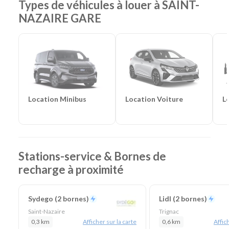
Types de véhicules à louer à SAINT-
NAZAIRE GARE
Location Voiture
L
Location Minibus
Stations-service & Bornes de
recharge à proximité
Sydego (2 bornes)
Lidl (2 bornes)
Saint-Nazaire
Trignac
0,3 km
Afficher sur la carte
0,6 km
Affich