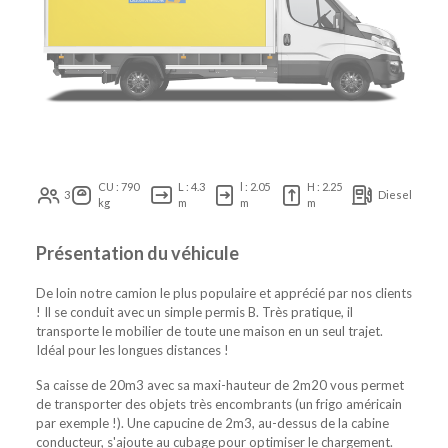
CU : 790
L : 4.3
l : 2.05
H : 2.25
3
Diesel
kg
m
m
m
Présentation du véhicule
De loin notre camion le plus populaire et apprécié par nos clients
! Il se conduit avec un simple permis B. Très pratique, il
transporte le mobilier de toute une maison en un seul trajet.
Idéal pour les longues distances !
Sa caisse de 20m3 avec sa maxi-hauteur de 2m20 vous permet
de transporter des objets très encombrants (un frigo américain
par exemple !). Une capucine de 2m3, au-dessus de la cabine
conducteur, s'ajoute au cubage pour optimiser le chargement.