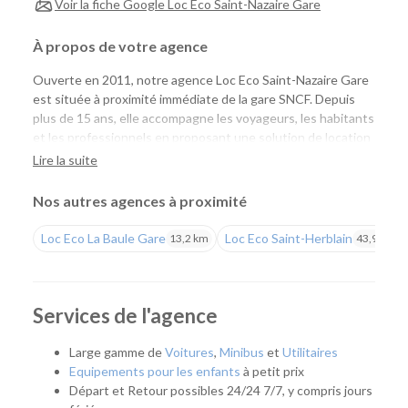
Voir la fiche Google Loc Eco Saint-Nazaire Gare
À propos de votre agence
Ouverte en 2011, notre agence Loc Eco Saint-Nazaire Gare
est située à proximité immédiate de la gare SNCF. Depuis
plus de 15 ans, elle accompagne les voyageurs, les habitants
et les professionnels en proposant une solution de location
de voitures et d'utilitaires simple, économique et accessible.
Lire la suite
Que vous arriviez en train ou que vous recherchiez un
véhicule à proximité de chez vous, vous profitez d'un large
Nos autres agences à proximité
choix de véhicules à des tarifs compétitifs.
Loc Eco La Baule Gare
Loc Eco Saint-Herblain
13,2 km
43,9 km
Une agence pratique pour tous vos déplacements
Notre agence répond à de nombreux besoins : déplacement
professionnel, départ en vacances, week-end sur la côte,
Services de l'agence
remplacement temporaire de votre véhicule ou encore
déménagement. Son emplacement permet de rejoindre
Large gamme de
Voitures
,
Minibus
et
Utilitaires
rapidement Saint-Nazaire, la Presqu'île guérandaise, le Parc
Equipements pour les enfants
à petit prix
naturel régional de Brière ou les communes du littoral.
Départ et Retour possibles 24/24 7/7, y compris jours