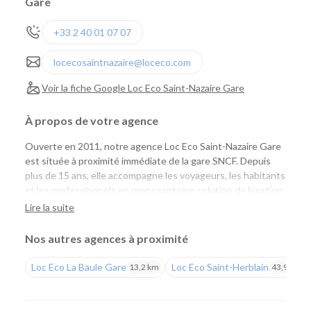
Gare
+33 2 40 01 07 07
locecosaintnazaire@loceco.com
Voir la fiche Google Loc Eco Saint-Nazaire Gare
À propos de votre agence
Ouverte en 2011, notre agence Loc Eco Saint-Nazaire Gare
est située à proximité immédiate de la gare SNCF. Depuis
plus de 15 ans, elle accompagne les voyageurs, les habitants
et les professionnels en proposant une solution de location
de voitures et d'utilitaires simple, économique et accessible.
Lire la suite
Que vous arriviez en train ou que vous recherchiez un
véhicule à proximité de chez vous, vous profitez d'un large
Nos autres agences à proximité
choix de véhicules à des tarifs compétitifs.
Loc Eco La Baule Gare
Loc Eco Saint-Herblain
13,2 km
43,9 km
Une agence pratique pour tous vos déplacements
Notre agence répond à de nombreux besoins : déplacement