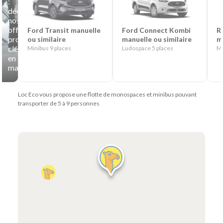
:
découvrez
nos
offres
Ford Connect Kombi
R
Ford Transit manuelle
professionnelles
manuelle ou similaire
m
ou similaire
clés
Ludospace 5 places
Mo
Minibus 9 places
en
main
Loc Eco vous propose une flotte de monospaces et minibus pouvant
transporter de 5 à 9 personnes