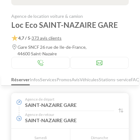
Agence de location voiture & camion
Loc Eco SAINT-NAZAIRE GARE
4,7 / 5
-
373 avis clients
Gare SNCF 26 rue de Ile-de-France,
44600 Saint-Nazaire
Réserver
Infos
Services
Promos
Avis
Véhicules
Stations-service
FAQ
Agence de départ
SAINT-NAZAIRE GARE
Agence de retour
SAINT-NAZAIRE GARE
Samedi
Dimanche