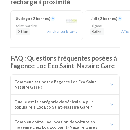
recharge à proximité
Sydego (2 bornes)
Lidl (2 bornes)
Saint-Nazaire
Trignac
0,3 km
Afficher sur la carte
0,6 km
Affich
FAQ : Questions fréquentes posées à
l’agence Loc Eco Saint-Nazaire Gare
Comment est notée l'agence Loc Eco Saint-
Nazaire Gare ?
Quelle est la catégorie de véhicule la plus
populaire à Loc Eco Saint-Nazaire Gare ?
Combien coûte une location de voiture en
moyenne chez Loc Eco Saint-Nazaire Gare ?