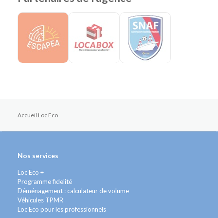
Accueil Loc Eco
Nos services
Loc Eco +
Programme fidelité
Déménagement : calculateur de volume
Véhicules TPMR
Loc Eco pour les professionnels