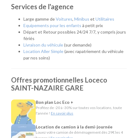
professionnel, départ en vacances, week-end sur la côte,
Services de l'agence
remplacement temporaire de votre véhicule ou encore
déménagement. Son emplacement permet de rejoindre
Large gamme de
Voitures
,
Minibus
et
Utilitaires
rapidement Saint-Nazaire, la Presqu'île guérandaise, le Parc
Equipements pour les enfants
à petit prix
naturel régional de Brière ou les communes du littoral.
Départ et Retour possibles 24/24 7/7, y compris jours
fériés
Quel véhicule choisir ?
Livraison du véhicule
(sur demande)
Location Aller Simple
(avec rapatriement du véhicule
Notre agence met à votre disposition une flotte complète
par nos soins)
pour répondre à tous les usages :
Citadines et compactes pour circuler facilement en
Offres promotionnelles Loceco
ville.
Routières, SUV et monospaces pour les vacances ou
SAINT-NAZAIRE GARE
les longs trajets.
Minibus pour voyager en groupe.
Bon plan Loc Eco +
Utilitaires de différentes capacités pour un
Profitez de -20 à -30% sur toutes vos locations, toute
déménagement, des travaux ou le transport de
l'année !
En savoir plus
matériel.
Location de camion à la demi-journée
L'esprit Loc Eco
Louez votre camion de déménagement dès 29€ les 4
heures !
En savoir plus