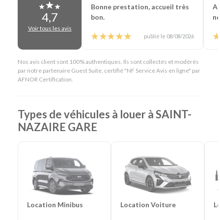
chantier
Bonne prestation, accueil très
Ac
4,7
bon.
ne
Voir tous les avis
publié le 08/08/2026
Nos avis client sont 100% authentiques. Ils sont collectés et modérés
par notre partenaire Guest Suite, certifié "NF Service Avis en ligne" par
AFNOR Certification.
Types de véhicules à louer à SAINT-
NAZAIRE GARE
Location Voiture
L
Location Minibus