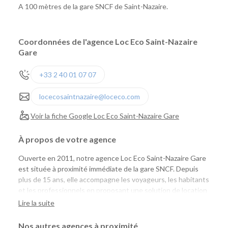
A 100 mètres de la gare SNCF de Saint-Nazaire.
Coordonnées de l'agence Loc Eco Saint-Nazaire
Gare
+33 2 40 01 07 07
locecosaintnazaire@loceco.com
Voir la fiche Google Loc Eco Saint-Nazaire Gare
À propos de votre agence
Ouverte en 2011, notre agence Loc Eco Saint-Nazaire Gare
est située à proximité immédiate de la gare SNCF. Depuis
plus de 15 ans, elle accompagne les voyageurs, les habitants
et les professionnels en proposant une solution de location
de voitures et d'utilitaires simple, économique et accessible.
Lire la suite
Que vous arriviez en train ou que vous recherchiez un
véhicule à proximité de chez vous, vous profitez d'un large
Nos autres agences à proximité