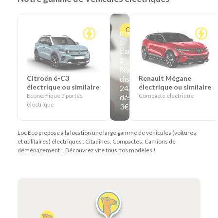
Offre
marguerite
:
L'autopartage
à
Nantes
disponible
Citroën ë-C3
Renault Mégane
électrique ou similaire
électrique ou similaire
24/24
Economique 5 portes
Compacte électrique
dès
électrique
3€/heure
Loc Eco propose à la location une large gamme de véhicules (voitures
et utilitaires) électriques : Citadines, Compactes, Camions de
déménagement... Découvrez vite tous nos modèles !