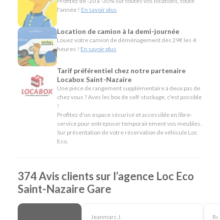
Profitez de -20 à -30% sur toutes vos locations, toute
déménagement, des travaux ou le transport de
l'année !
En savoir plus
matériel.
Location de camion à la demi-journée
L'esprit Loc Eco
Louez votre camion de déménagement dès 29€ les 4
heures !
En savoir plus
Depuis plus de 40 ans, Loc Eco propose une location de
véhicules simple, économique et accessible. À Saint-Nazaire
Tarif préférentiel chez notre partenaire
Gare, nous mettons cette philosophie au service de tous
Locabox Saint-Nazaire
vos projets grâce à une agence de proximité, un large choix
Une pièce de rangement supplémentaire à deux pas de
de véhicules et des services pensés pour vous simplifier la
chez vous ? Avec les box de self-stockage, c'est possible
!
location, que vous soyez de passage ou habitant de la
Profitez d'un espace sécurisé et accessible en libre-
région.
service pour entreposer temporairement vos meubles.
Sur présentation de votre réservation de véhicule Loc
En résumé - Location de voiture à Saint-Nazaire
Eco.
Lieu de prise en charge :
Saint-Nazaire
(à 100 m de
Saint-Nazaire Gare & 63 km de Nantes Aéroport)
374 Avis clients sur l’agence Loc Eco
Agences de location à proximité :
La Baule Gare
Catégories de voitures :
Citadines
-
Routières
-
SUV
-
Saint-Nazaire Gare
Monospaces et Minibus
-
Cabriolets
Catégories d'utilitaires :
Camions de déménagement
-
Frigorifiques
-
Véhicules de société
-
Camions de
Jeanmarc J.
Ro