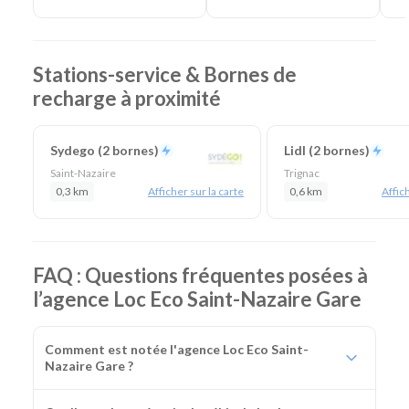
Stations-service & Bornes de
recharge à proximité
Sydego (2 bornes)
Lidl (2 bornes)
Saint-Nazaire
Trignac
0,3 km
Afficher sur la carte
0,6 km
Affich
FAQ : Questions fréquentes posées à
l’agence Loc Eco Saint-Nazaire Gare
Comment est notée l'agence Loc Eco Saint-
Nazaire Gare ?