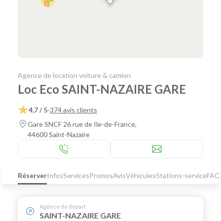
Agence de location voiture & camion
Loc Eco SAINT-NAZAIRE GARE
4,7 / 5
-
374 avis clients
Gare SNCF 26 rue de Ile-de-France,
44600 Saint-Nazaire
Réserver
Infos
Services
Promos
Avis
Véhicules
Stations-service
FAQ
Agence de départ
SAINT-NAZAIRE GARE