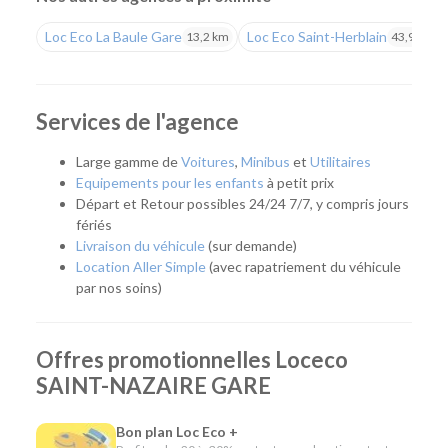
choix de véhicules à des tarifs compétitifs.
Loc Eco La Baule Gare
Loc Eco Saint-Herblain
13,2 km
43,9 km
Une agence pratique pour tous vos déplacements
Notre agence répond à de nombreux besoins : déplacement
professionnel, départ en vacances, week-end sur la côte,
Services de l'agence
remplacement temporaire de votre véhicule ou encore
déménagement. Son emplacement permet de rejoindre
Large gamme de
Voitures
,
Minibus
et
Utilitaires
rapidement Saint-Nazaire, la Presqu'île guérandaise, le Parc
Equipements pour les enfants
à petit prix
naturel régional de Brière ou les communes du littoral.
Départ et Retour possibles 24/24 7/7, y compris jours
fériés
Quel véhicule choisir ?
Livraison du véhicule
(sur demande)
Location Aller Simple
(avec rapatriement du véhicule
Notre agence met à votre disposition une flotte complète
par nos soins)
pour répondre à tous les usages :
Citadines et compactes pour circuler facilement en
Offres promotionnelles Loceco
ville.
Routières, SUV et monospaces pour les vacances ou
SAINT-NAZAIRE GARE
les longs trajets.
Minibus pour voyager en groupe.
Bon plan Loc Eco +
Utilitaires de différentes capacités pour un