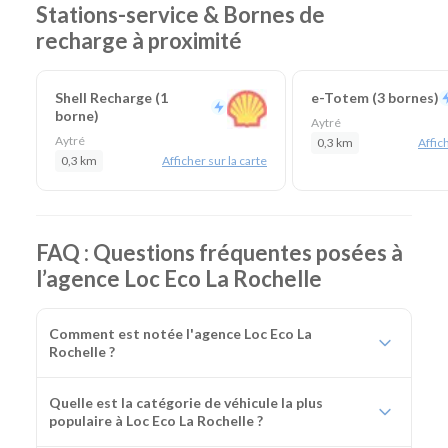
Stations-service & Bornes de
recharge à proximité
Shell Recharge (1
e-Totem (3 bornes)
borne)
Aytré
Aytré
0,3 km
Affich
0,3 km
Afficher sur la carte
FAQ : Questions fréquentes posées à
l’agence Loc Eco La Rochelle
Comment est notée l'agence Loc Eco La
Rochelle ?
Quelle est la catégorie de véhicule la plus
populaire à Loc Eco La Rochelle ?