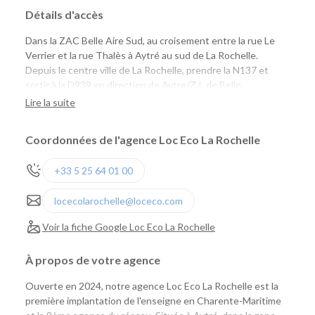
Détails d'accès
Dans la ZAC Belle Aire Sud, au croisement entre la rue Le
Verrier et la rue Thalès à Aytré au sud de La Rochelle.
Depuis le centre ville de La Rochelle, prendre la N137 et
sortir à la D939 en direction de Aytre/Z.I. de Belle
Aire/Surgères.
Lire la suite
Coordonnées de l'agence Loc Eco La Rochelle
+33 5 25 64 01 00
locecolarochelle@loceco.com
Voir la fiche Google Loc Eco La Rochelle
À propos de votre agence
Ouverte en 2024, notre agence Loc Eco La Rochelle est la
première implantation de l'enseigne en Charente-Maritime