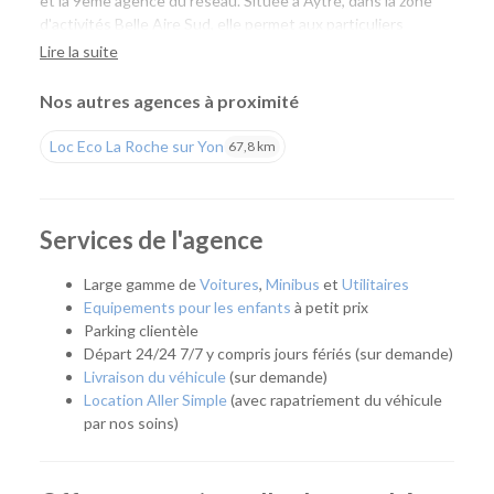
et la 9ème agence du réseau. Située à Aytré, dans la zone
d'activités Belle Aire Sud, elle permet aux particuliers
comme aux professionnels de louer facilement une voiture
Lire la suite
ou un utilitaire à proximité de La Rochelle, tout en profitant
de tarifs compétitifs et d'un large choix de véhicules.
Nos autres agences à proximité
Une agence pour tous vos projets
Loc Eco La Roche sur Yon
67,8 km
Que vous prépariez un déménagement, un déplacement
professionnel, un départ en vacances ou que vous ayez
simplement besoin d'un véhicule pour quelques jours, notre
Services de l'agence
agence vous accompagne avec une solution adaptée. Son
emplacement permet de rejoindre rapidement La Rochelle,
Large gamme de
Voitures
,
Minibus
et
Utilitaires
Aytré, Périgny, Angoulins, Châtelaillon-Plage et les
Equipements pour les enfants
à petit prix
communes voisines.
Parking clientèle
Départ 24/24 7/7 y compris jours fériés (sur demande)
Quel véhicule choisir ?
Livraison du véhicule
(sur demande)
Location Aller Simple
(avec rapatriement du véhicule
Notre agence propose une flotte complète pour répondre à
par nos soins)
tous les usages :
Citadines et compactes pour les déplacements du