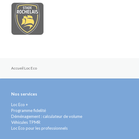
Accueil Loc Eco
Nos services
Loc Eco +
Programme fidelité
Déménagement : calculateur de volume
Véhicules TPMR
Loc Eco pour les professionnels