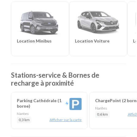
Catégories d'utilitaires :
Camions de déménagement
-
Frigorifiques
-
Véhicules de société
-
Camions de
chantier
Catégories de vélos :
Vélos cargo longtail
Location Voiture
L
Location Minibus
Stations-service & Bornes de
recharge à proximité
Parking Cathédrale (1
ChargePoint (2 born
borne)
Nantes
Nantes
0,6 km
Affich
0,3 km
Afficher sur la carte