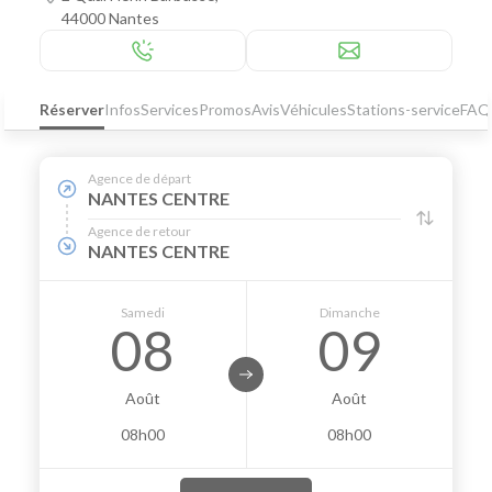
44000 Nantes
Réserver
Infos
Services
Promos
Avis
Véhicules
Stations-service
FAQ
Agence de départ
NANTES CENTRE
Agence de retour
NANTES CENTRE
Samedi
Dimanche
08
09
Août
Août
08h00
08h00