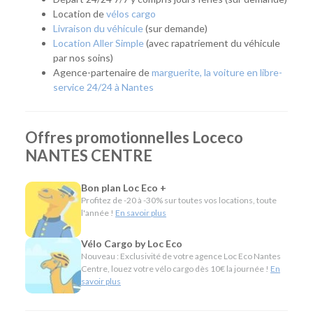
en vacances ou répondre à un besoin professionnel, vous
Location de
vélos cargo
pouvez récupérer rapidement un véhicule adapté à votre
Livraison du véhicule
(sur demande)
projet.
Location Aller Simple
(avec rapatriement du véhicule
par nos soins)
Cette approche permet de profiter d'une voiture ou d'un
Agence-partenaire de
marguerite, la voiture en libre-
utilitaire uniquement lorsque cela est nécessaire, tout en
service 24/24 à Nantes
bénéficiant d'un large choix de modèles et de tarifs
compétitifs.
Quel véhicule choisir ?
Offres promotionnelles Loceco
NANTES CENTRE
Notre agence Nantes Centre propose une gamme complète
de véhicules pour répondre à tous les usages :
Bon plan Loc Eco +
Citadines et compactes pour circuler facilement en
Profitez de -20 à -30% sur toutes vos locations, toute
ville ou réaliser un déplacement ponctuel.
l'année !
En savoir plus
Routières, SUV et monospaces pour les vacances, les
longs trajets ou les départs en famille.
Vélo Cargo by Loc Eco
Minibus pour voyager en groupe.
Nouveau : Exclusivité de votre agence Loc Eco Nantes
Centre, louez votre vélo cargo dès 10€ la journée !
En
Utilitaires de différentes capacités pour un
savoir plus
déménagement, des travaux ou le transport de
marchandises.