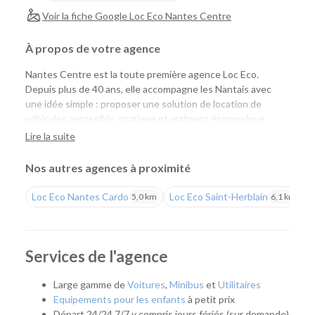
Voir la fiche Google Loc Eco Nantes Centre
À propos de votre agence
Nantes Centre est la toute première agence Loc Eco.
Depuis plus de 40 ans, elle accompagne les Nantais avec
une idée simple : proposer une solution de location de
véhicules accessible, pratique et vraiment économique.
Aujourd'hui, Loc Eco met à disposition près de 1 000
Lire la suite
véhicules de tourisme, utilitaires et vélos cargo pour
répondre aux besoins des particuliers comme des
Nos autres agences à proximité
professionnels.
Loc Eco Nantes Cardo
Loc Eco Saint-Herblain
L
5,0 km
6,1 km
Louer un véhicule uniquement lorsque vous en avez
besoin
Située en plein cœur de Nantes, notre agence s'adresse à
Services de l'agence
tous ceux qui souhaitent disposer d'un véhicule
ponctuellement, sans les contraintes liées à la possession
Large gamme de
Voitures
,
Minibus
et
Utilitaires
d'une voiture. Que ce soit pour partir en week-end,
Equipements pour les enfants
à petit prix
transporter un meuble, effectuer un déménagement, partir
Départ 24/24 7/7 y compris jours fériés (sur demande)