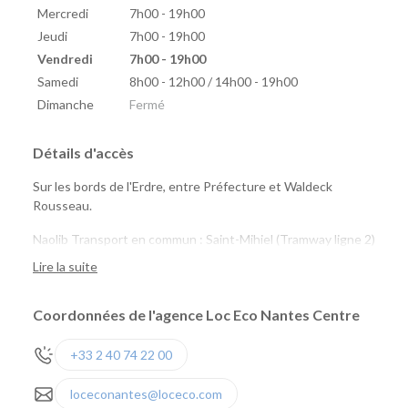
Mercredi
7h00 - 19h00
Jeudi
7h00 - 19h00
Vendredi
7h00 - 19h00
Samedi
8h00 - 12h00 / 14h00 - 19h00
Dimanche
Fermé
Détails d'accès
Sur les bords de l'Erdre, entre Préfecture et Waldeck
Rousseau.
Naolib Transport en commun : Saint-Mihiel (Tramway ligne 2)
Naolib Vélo : Sully n°65 ou Versailles n° 24
Lire la suite
marguerite : Saint Mihiel, Talensac, Quai de Versaille
Coordonnées de l'agence Loc Eco Nantes Centre
+33 2 40 74 22 00
loceconantes@loceco.com