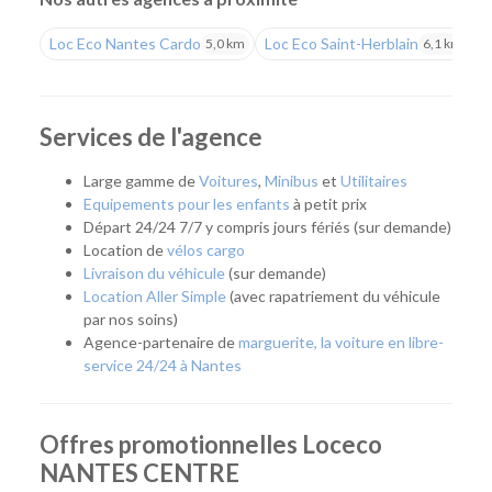
professionnels.
Loc Eco Nantes Cardo
Loc Eco Saint-Herblain
L
5,0 km
6,1 km
Louer un véhicule uniquement lorsque vous en avez
besoin
Située en plein cœur de Nantes, notre agence s'adresse à
Services de l'agence
tous ceux qui souhaitent disposer d'un véhicule
ponctuellement, sans les contraintes liées à la possession
Large gamme de
Voitures
,
Minibus
et
Utilitaires
d'une voiture. Que ce soit pour partir en week-end,
Equipements pour les enfants
à petit prix
transporter un meuble, effectuer un déménagement, partir
Départ 24/24 7/7 y compris jours fériés (sur demande)
en vacances ou répondre à un besoin professionnel, vous
Location de
vélos cargo
pouvez récupérer rapidement un véhicule adapté à votre
Livraison du véhicule
(sur demande)
projet.
Location Aller Simple
(avec rapatriement du véhicule
par nos soins)
Cette approche permet de profiter d'une voiture ou d'un
Agence-partenaire de
marguerite, la voiture en libre-
utilitaire uniquement lorsque cela est nécessaire, tout en
service 24/24 à Nantes
bénéficiant d'un large choix de modèles et de tarifs
compétitifs.
Quel véhicule choisir ?
Offres promotionnelles Loceco
NANTES CENTRE
Notre agence Nantes Centre propose une gamme complète