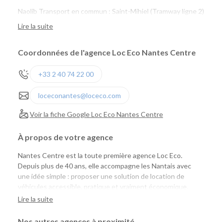
Naolib Transport en commun : Saint-Mihiel (Tramway ligne 2)
Naolib Vélo : Sully n°65 ou Versailles n° 24
Lire la suite
marguerite : Saint Mihiel, Talensac, Quai de Versaille
Coordonnées de l'agence Loc Eco Nantes Centre
+33 2 40 74 22 00
loceconantes@loceco.com
Voir la fiche Google Loc Eco Nantes Centre
À propos de votre agence
Nantes Centre est la toute première agence Loc Eco.
Depuis plus de 40 ans, elle accompagne les Nantais avec
une idée simple : proposer une solution de location de
véhicules accessible, pratique et vraiment économique.
Aujourd'hui, Loc Eco met à disposition près de 1 000
Lire la suite
véhicules de tourisme, utilitaires et vélos cargo pour
répondre aux besoins des particuliers comme des
Nos autres agences à proximité