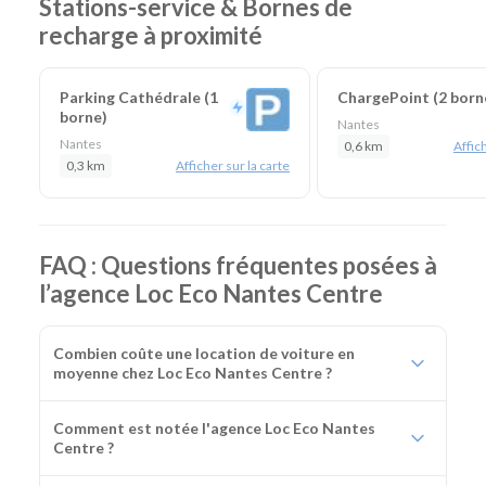
Stations-service & Bornes de
recharge à proximité
Parking Cathédrale (1
ChargePoint (2 born
borne)
Nantes
Nantes
0,6 km
Affich
0,3 km
Afficher sur la carte
FAQ : Questions fréquentes posées à
l’agence Loc Eco Nantes Centre
Combien coûte une location de voiture en
moyenne chez Loc Eco Nantes Centre ?
Comment est notée l'agence Loc Eco Nantes
Centre ?