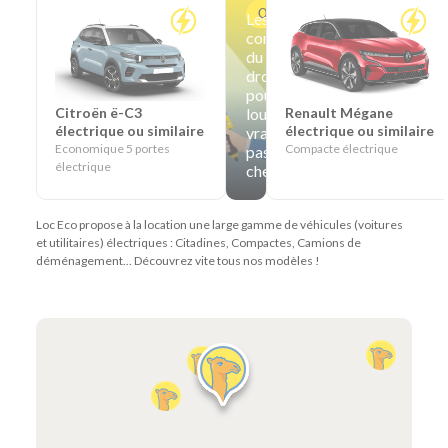
Offre
Les
conseils
du
dromadaire
pour
louer
Citroën ë-C3
Renault Mégane
électrique ou similaire
électrique ou similaire
vraiment
Economique 5 portes
Compacte électrique
pas
électrique
cher
Loc Eco propose à la location une large gamme de véhicules (voitures
et utilitaires) électriques : Citadines, Compactes, Camions de
déménagement... Découvrez vite tous nos modèles !