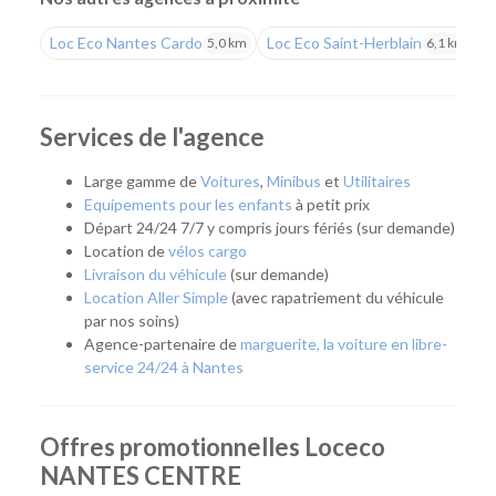
professionnels.
Loc Eco Nantes Cardo
Loc Eco Saint-Herblain
L
5,0 km
6,1 km
Louer un véhicule uniquement lorsque vous en avez
besoin
Située en plein cœur de Nantes, notre agence s'adresse à
Services de l'agence
tous ceux qui souhaitent disposer d'un véhicule
ponctuellement, sans les contraintes liées à la possession
Large gamme de
Voitures
,
Minibus
et
Utilitaires
d'une voiture. Que ce soit pour partir en week-end,
Equipements pour les enfants
à petit prix
transporter un meuble, effectuer un déménagement, partir
Départ 24/24 7/7 y compris jours fériés (sur demande)
en vacances ou répondre à un besoin professionnel, vous
Location de
vélos cargo
pouvez récupérer rapidement un véhicule adapté à votre
Livraison du véhicule
(sur demande)
projet.
Location Aller Simple
(avec rapatriement du véhicule
par nos soins)
Cette approche permet de profiter d'une voiture ou d'un
Agence-partenaire de
marguerite, la voiture en libre-
utilitaire uniquement lorsque cela est nécessaire, tout en
service 24/24 à Nantes
bénéficiant d'un large choix de modèles et de tarifs
compétitifs.
Quel véhicule choisir ?
Offres promotionnelles Loceco
NANTES CENTRE
Notre agence Nantes Centre propose une gamme complète