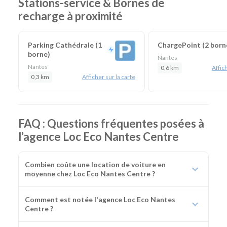
Stations-service & Bornes de
recharge à proximité
Parking Cathédrale (1
ChargePoint (2 born
borne)
Nantes
Nantes
0,6 km
Affich
0,3 km
Afficher sur la carte
FAQ : Questions fréquentes posées à
l’agence Loc Eco Nantes Centre
Combien coûte une location de voiture en
moyenne chez Loc Eco Nantes Centre ?
Comment est notée l'agence Loc Eco Nantes
Centre ?