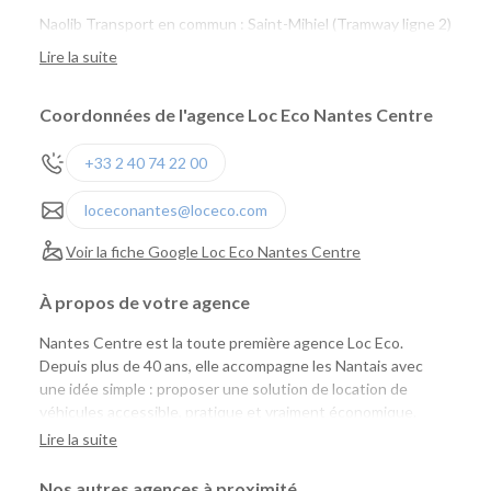
Naolib Transport en commun : Saint-Mihiel (Tramway ligne 2)
Naolib Vélo : Sully n°65 ou Versailles n° 24
Lire la suite
marguerite : Saint Mihiel, Talensac, Quai de Versaille
Coordonnées de l'agence Loc Eco Nantes Centre
+33 2 40 74 22 00
loceconantes@loceco.com
Voir la fiche Google Loc Eco Nantes Centre
À propos de votre agence
Nantes Centre est la toute première agence Loc Eco.
Depuis plus de 40 ans, elle accompagne les Nantais avec
une idée simple : proposer une solution de location de
véhicules accessible, pratique et vraiment économique.
Aujourd'hui, Loc Eco met à disposition près de 1 000
Lire la suite
véhicules de tourisme, utilitaires et vélos cargo pour
répondre aux besoins des particuliers comme des
Nos autres agences à proximité