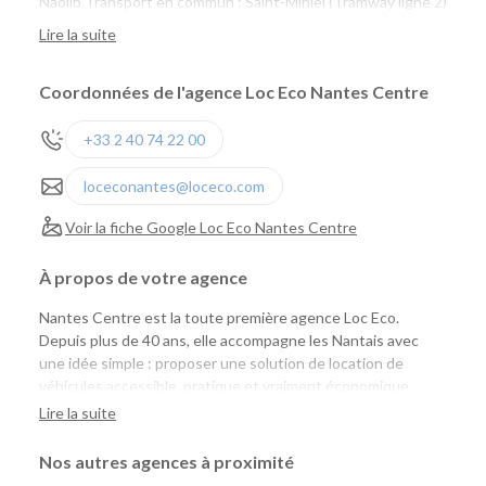
Naolib Transport en commun : Saint-Mihiel (Tramway ligne 2)
Naolib Vélo : Sully n°65 ou Versailles n° 24
Lire la suite
marguerite : Saint Mihiel, Talensac, Quai de Versaille
Coordonnées de l'agence Loc Eco Nantes Centre
+33 2 40 74 22 00
loceconantes@loceco.com
Voir la fiche Google Loc Eco Nantes Centre
À propos de votre agence
Nantes Centre est la toute première agence Loc Eco.
Depuis plus de 40 ans, elle accompagne les Nantais avec
une idée simple : proposer une solution de location de
véhicules accessible, pratique et vraiment économique.
Aujourd'hui, Loc Eco met à disposition près de 1 000
Lire la suite
véhicules de tourisme, utilitaires et vélos cargo pour
répondre aux besoins des particuliers comme des
Nos autres agences à proximité
professionnels.