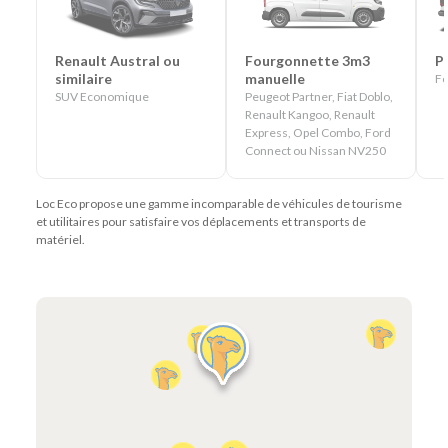
Renault Austral ou
Fourgonnette 3m3
P
similaire
manuelle
Fo
SUV Economique
Peugeot Partner, Fiat Doblo,
Renault Kangoo, Renault
Express, Opel Combo, Ford
Connect ou Nissan NV250
Loc Eco propose une gamme incomparable de véhicules de tourisme
et utilitaires pour satisfaire vos déplacements et transports de
matériel.