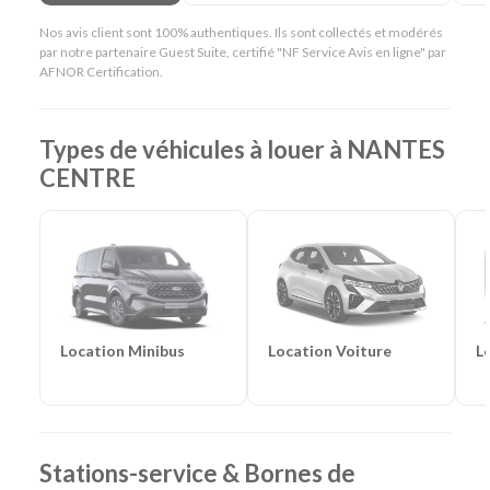
et adaptée aux usages de chacun.
Nos avis client sont 100% authentiques. Ils sont collectés et modérés
En résumé - Location de voiture à Nantes Centre
par notre partenaire Guest Suite, certifié "NF Service Avis en ligne" par
AFNOR Certification.
Lieu de prise en charge :
Nantes
(à 4 km de Nantes
Gare & 16 km de Nantes Aéroport)
Agences de location à proximité :
Nantes Cardo
Types de véhicules à louer à NANTES
-
Saint-Herblain
-
Rezé
CENTRE
Catégories de voitures :
Citadines
-
Routières
-
SUV
-
Monospaces et Minibus
-
Cabriolets
Catégories d'utilitaires :
Camions de déménagement
-
Frigorifiques
-
Véhicules de société
-
Camions de
chantier
Catégories de vélos :
Vélos cargo longtail
Location Voiture
L
Location Minibus
Stations-service & Bornes de