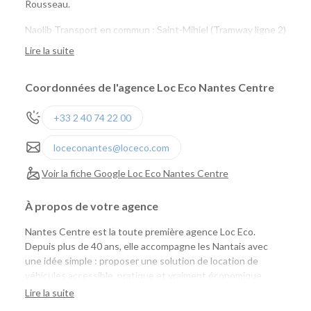
Rousseau.
Naolib Transport en commun : Saint-Mihiel (Tramway ligne 2)
Naolib Vélo : Sully n°65 ou Versailles n° 24
Lire la suite
marguerite : Saint Mihiel, Talensac, Quai de Versaille
Coordonnées de l'agence Loc Eco Nantes Centre
+33 2 40 74 22 00
loceconantes@loceco.com
Voir la fiche Google Loc Eco Nantes Centre
À propos de votre agence
Nantes Centre est la toute première agence Loc Eco.
Depuis plus de 40 ans, elle accompagne les Nantais avec
une idée simple : proposer une solution de location de
véhicules accessible, pratique et vraiment économique.
Aujourd'hui, Loc Eco met à disposition près de 1 000
Lire la suite
véhicules de tourisme, utilitaires et vélos cargo pour