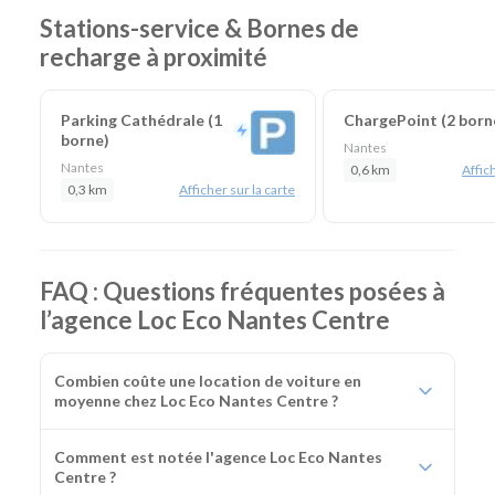
Stations-service & Bornes de
recharge à proximité
Parking Cathédrale (1
ChargePoint (2 born
borne)
Nantes
Nantes
0,6 km
Affich
0,3 km
Afficher sur la carte
FAQ : Questions fréquentes posées à
l’agence Loc Eco Nantes Centre
Combien coûte une location de voiture en
moyenne chez Loc Eco Nantes Centre ?
Comment est notée l'agence Loc Eco Nantes
Centre ?