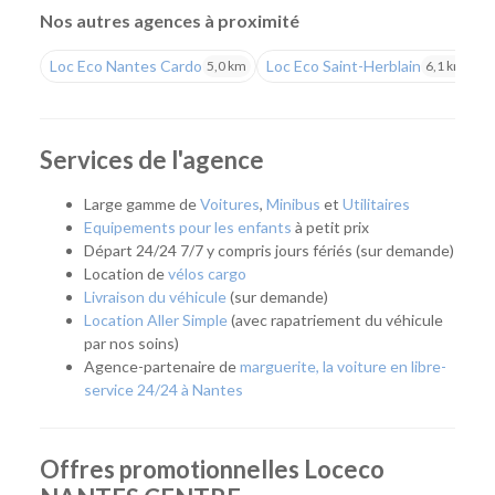
répondre aux besoins des particuliers comme des
Nos autres agences à proximité
professionnels.
Loc Eco Nantes Cardo
Loc Eco Saint-Herblain
L
5,0 km
6,1 km
Louer un véhicule uniquement lorsque vous en avez
besoin
Située en plein cœur de Nantes, notre agence s'adresse à
Services de l'agence
tous ceux qui souhaitent disposer d'un véhicule
ponctuellement, sans les contraintes liées à la possession
Large gamme de
Voitures
,
Minibus
et
Utilitaires
d'une voiture. Que ce soit pour partir en week-end,
Equipements pour les enfants
à petit prix
transporter un meuble, effectuer un déménagement, partir
Départ 24/24 7/7 y compris jours fériés (sur demande)
en vacances ou répondre à un besoin professionnel, vous
Location de
vélos cargo
pouvez récupérer rapidement un véhicule adapté à votre
Livraison du véhicule
(sur demande)
projet.
Location Aller Simple
(avec rapatriement du véhicule
par nos soins)
Cette approche permet de profiter d'une voiture ou d'un
Agence-partenaire de
marguerite, la voiture en libre-
utilitaire uniquement lorsque cela est nécessaire, tout en
service 24/24 à Nantes
bénéficiant d'un large choix de modèles et de tarifs
compétitifs.
Quel véhicule choisir ?
Offres promotionnelles Loceco