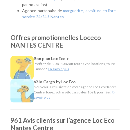
par nos soins)
Cette approche permet de profiter d'une voiture ou d'un
Agence-partenaire de
marguerite, la voiture en libre-
utilitaire uniquement lorsque cela est nécessaire, tout en
service 24/24 à Nantes
bénéficiant d'un large choix de modèles et de tarifs
compétitifs.
Quel véhicule choisir ?
Offres promotionnelles Loceco
NANTES CENTRE
Notre agence Nantes Centre propose une gamme complète
de véhicules pour répondre à tous les usages :
Bon plan Loc Eco +
Citadines et compactes pour circuler facilement en
Profitez de -20 à -30% sur toutes vos locations, toute
ville ou réaliser un déplacement ponctuel.
l'année !
En savoir plus
Routières, SUV et monospaces pour les vacances, les
longs trajets ou les départs en famille.
Vélo Cargo by Loc Eco
Minibus pour voyager en groupe.
Nouveau : Exclusivité de votre agence Loc Eco Nantes
Centre, louez votre vélo cargo dès 10€ la journée !
En
Utilitaires de différentes capacités pour un
savoir plus
déménagement, des travaux ou le transport de
marchandises.
Vélos cargo longtail pour les déplacements urbains,
les courses ou les trajets du quotidien.
961 Avis clients sur l’agence Loc Eco
Nantes Centre
Une autre façon de se déplacer à Nantes