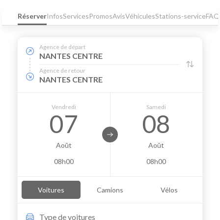
Réserver
Infos
Services
Promos
Avis
Véhicules
Stations-service
FAQ
Agence de départ
NANTES CENTRE
Agence de retour
NANTES CENTRE
Vendredi
Samedi
07
08
Août
Août
08h00
08h00
Voitures
Camions
Vélos
Type de
voitures