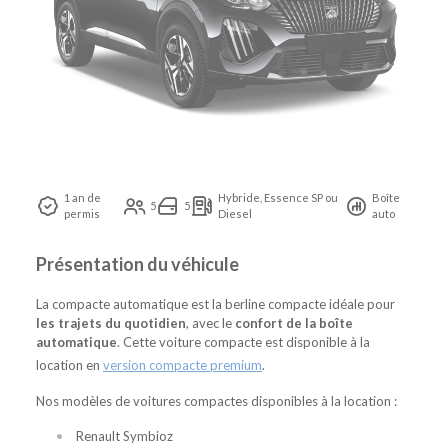
1 an de
Hybride, Essence SP ou
Boîte
5
5
permis
Diesel
auto
Présentation du véhicule
La compacte automatique est la berline compacte idéale pour
les trajets du quotidien
, avec le
confort de la boîte
automatique
. Cette voiture compacte est disponible à la
location en
version compacte premium
.
Nos modèles de voitures compactes disponibles à la location :
Renault Symbioz