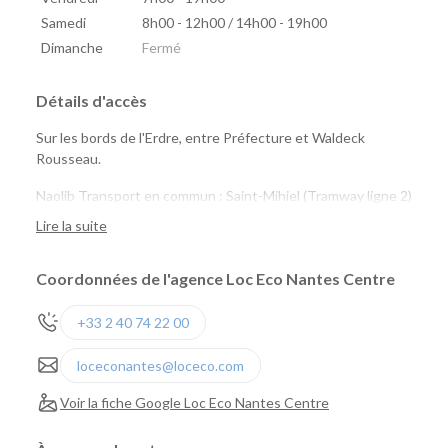
Samedi
8h00 - 12h00 / 14h00 - 19h00
Dimanche
Fermé
Détails d'accès
Sur les bords de l'Erdre, entre Préfecture et Waldeck
Rousseau.
Naolib Transport en commun : Saint-Mihiel (Tramway ligne 2)
Naolib Vélo : Sully n°65 ou Versailles n° 24
Lire la suite
marguerite : Saint Mihiel, Talensac, Quai de Versaille
Coordonnées de l'agence Loc Eco Nantes Centre
+33 2 40 74 22 00
loceconantes@loceco.com
Voir la fiche Google Loc Eco Nantes Centre