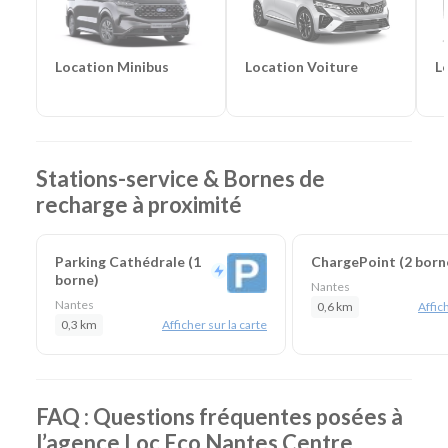
Catégories de vélos :
Vélos cargo longtail
Location Voiture
L
Location Minibus
Stations-service & Bornes de
recharge à proximité
Parking Cathédrale (1
ChargePoint (2 born
borne)
Nantes
Nantes
0,6 km
Affich
0,3 km
Afficher sur la carte
FAQ : Questions fréquentes posées à
l’agence Loc Eco Nantes Centre