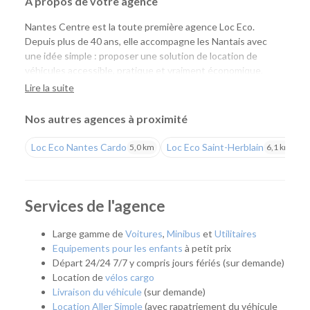
À propos de votre agence
Nantes Centre est la toute première agence Loc Eco.
Depuis plus de 40 ans, elle accompagne les Nantais avec
une idée simple : proposer une solution de location de
véhicules accessible, pratique et vraiment économique.
Aujourd'hui, Loc Eco met à disposition près de 1 000
Lire la suite
véhicules de tourisme, utilitaires et vélos cargo pour
répondre aux besoins des particuliers comme des
Nos autres agences à proximité
professionnels.
Loc Eco Nantes Cardo
Loc Eco Saint-Herblain
L
5,0 km
6,1 km
Louer un véhicule uniquement lorsque vous en avez
besoin
Située en plein cœur de Nantes, notre agence s'adresse à
Services de l'agence
tous ceux qui souhaitent disposer d'un véhicule
ponctuellement, sans les contraintes liées à la possession
Large gamme de
Voitures
,
Minibus
et
Utilitaires
d'une voiture. Que ce soit pour partir en week-end,
Equipements pour les enfants
à petit prix
transporter un meuble, effectuer un déménagement, partir
Départ 24/24 7/7 y compris jours fériés (sur demande)
en vacances ou répondre à un besoin professionnel, vous
Location de
vélos cargo
pouvez récupérer rapidement un véhicule adapté à votre
Livraison du véhicule
(sur demande)
projet.
Location Aller Simple
(avec rapatriement du véhicule