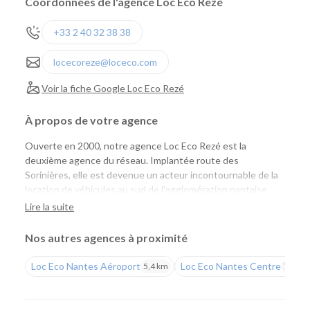
Coordonnées de l'agence Loc Eco Rezé
+33 2 40 32 38 38
locecoreze@loceco.com
Voir la fiche Google Loc Eco Rezé
À propos de votre agence
Ouverte en 2000, notre agence Loc Eco Rezé est la
deuxième agence du réseau. Implantée route des
Sorinières, elle est devenue un acteur incontournable de la
location de véhicules au sud de l'agglomération nantaise,
aussi bien pour les particuliers que pour les professionnels.
Lire la suite
Une agence pensée pour les particuliers et les
Nos autres agences à proximité
professionnels
Loc Eco Nantes Aéroport
Loc Eco Nantes Centre
5,4 km
7,7 km
Que vous prépariez un déplacement professionnel, un
déménagement, des travaux, un départ en vacances ou que
vous recherchiez un véhicule pour quelques heures,