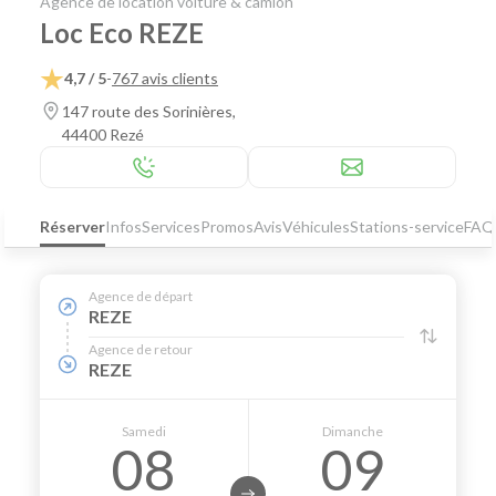
Agence de location voiture & camion
Loc Eco REZE
4,7 / 5
-
767 avis clients
147 route des Sorinières,
44400 Rezé
Réserver
Infos
Services
Promos
Avis
Véhicules
Stations-service
FAQ
Agence de départ
REZE
Agence de retour
REZE
Samedi
Dimanche
08
09