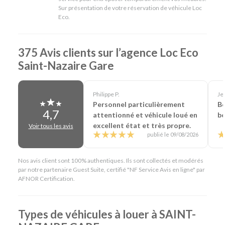
Sur présentation de votre réservation de véhicule Loc
En résumé - Location de voiture à Saint-Nazaire
Eco.
Lieu de prise en charge :
Saint-Nazaire
(à 100 m de
Saint-Nazaire Gare & 63 km de Nantes Aéroport)
375 Avis clients sur l’agence Loc Eco
Agences de location à proximité :
La Baule Gare
Catégories de voitures :
Citadines
-
Routières
-
SUV
-
Saint-Nazaire Gare
Monospaces et Minibus
-
Cabriolets
Catégories d'utilitaires :
Camions de déménagement
-
Frigorifiques
-
Véhicules de société
-
Camions de
Philippe P.
Je
chantier
Personnel particulièrement
Bo
4,7
attentionné et véhicule loué en
bo
excellent état et très propre.
Voir tous les avis
publié le 09/08/2026
Nos avis client sont 100% authentiques. Ils sont collectés et modérés
par notre partenaire Guest Suite, certifié "NF Service Avis en ligne" par
AFNOR Certification.
Types de véhicules à louer à SAINT-