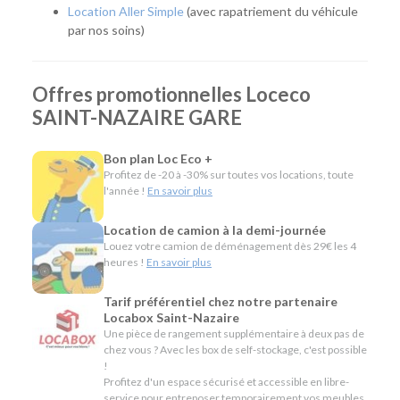
Location Aller Simple
(avec rapatriement du véhicule
Notre agence met à votre disposition une flotte complète
par nos soins)
pour répondre à tous les usages :
Citadines et compactes pour circuler facilement en
Offres promotionnelles Loceco
ville.
Routières, SUV et monospaces pour les vacances ou
SAINT-NAZAIRE GARE
les longs trajets.
Minibus pour voyager en groupe.
Bon plan Loc Eco +
Utilitaires de différentes capacités pour un
Profitez de -20 à -30% sur toutes vos locations, toute
déménagement, des travaux ou le transport de
l'année !
En savoir plus
matériel.
Location de camion à la demi-journée
L'esprit Loc Eco
Louez votre camion de déménagement dès 29€ les 4
heures !
En savoir plus
Depuis plus de 40 ans, Loc Eco propose une location de
véhicules simple, économique et accessible. À Saint-Nazaire
Tarif préférentiel chez notre partenaire
Gare, nous mettons cette philosophie au service de tous
Locabox Saint-Nazaire
vos projets grâce à une agence de proximité, un large choix
Une pièce de rangement supplémentaire à deux pas de
de véhicules et des services pensés pour vous simplifier la
chez vous ? Avec les box de self-stockage, c'est possible
!
location, que vous soyez de passage ou habitant de la
Profitez d'un espace sécurisé et accessible en libre-
région.
service pour entreposer temporairement vos meubles.