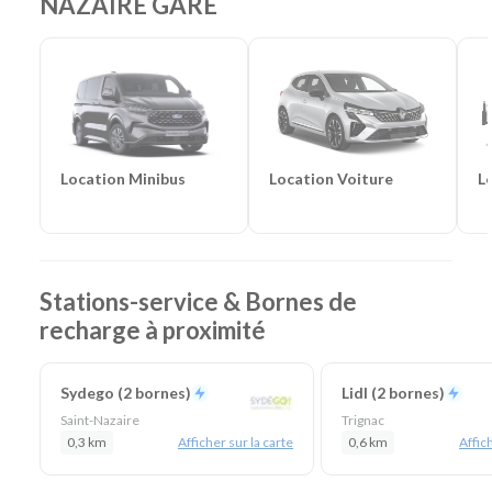
NAZAIRE GARE
Location Voiture
L
Location Minibus
Stations-service & Bornes de
recharge à proximité
Sydego (2 bornes)
Lidl (2 bornes)
Saint-Nazaire
Trignac
0,3 km
Afficher sur la carte
0,6 km
Affich