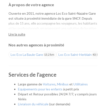
À propos de votre agence
Ouverte en 2011, notre agence Loc Eco Saint-Nazaire Gare
est située à proximité immédiate de la gare SNCF. Depuis
plus de 15 ans, elle accompagne les voyageurs, les habitants
et les professionnels en proposant une solution de location
de voitures et d'utilitaires simple, économique et accessible.
Lire la suite
Que vous arriviez en train ou que vous recherchiez un
véhicule à proximité de chez vous, vous profitez d'un large
Nos autres agences à proximité
choix de véhicules à des tarifs compétitifs.
Loc Eco La Baule Gare
Loc Eco Saint-Herblain
13,2 km
43,9 km
Une agence pratique pour tous vos déplacements
Notre agence répond à de nombreux besoins : déplacement
professionnel, départ en vacances, week-end sur la côte,
Services de l'agence
remplacement temporaire de votre véhicule ou encore
déménagement. Son emplacement permet de rejoindre
Large gamme de
Voitures
,
Minibus
et
Utilitaires
rapidement Saint-Nazaire, la Presqu'île guérandaise, le Parc
Equipements pour les enfants
à petit prix
naturel régional de Brière ou les communes du littoral.
Départ et Retour possibles 24/24 7/7, y compris jours
fériés
Quel véhicule choisir ?
Livraison du véhicule
(sur demande)