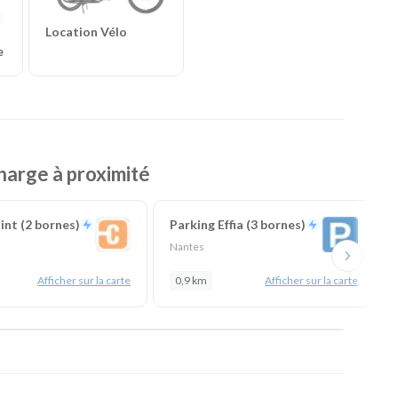
Location Vélo
t
e
harge à proximité
nt (2 bornes)
Parking Effia (3 bornes)
Nantes
Afficher sur la carte
0,9 km
Afficher sur la carte