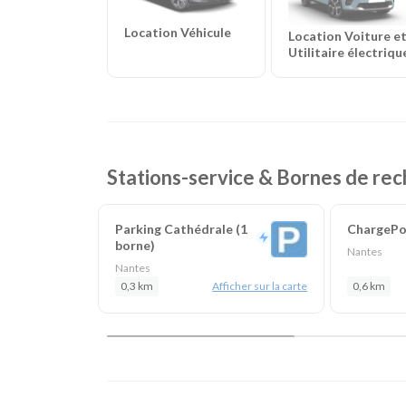
Location Véhicule
Location Voiture e
Utilitaire électriqu
Stations-service & Bornes de rec
Parking Cathédrale (1
ChargePoi
borne)
Nantes
Nantes
0,3 km
Afficher sur la carte
0,6 km