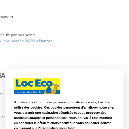
s
demande)
icule par nos soins)
n libre-service 24/24 à Nantes
o NANTES CENTRE
 toute l'année !
En savoir plus
Afin de vous offrir une expérience optimale sur ce site, Loc Eco
utilise des cookies. Ces cookies permettent d’améliorer notre site,
vous garantir une navigation sécurisée et vous proposer des
Nantes Centre, louez votre vélo cargo dès 10€ la journée !
En savoir plus
contenus adaptés et personnalisés. Vous pouvez à tout moment
en consulter le détail et choisir ceux que vous souhaitez activer
en cliquant sur Personnaliser mes choix.