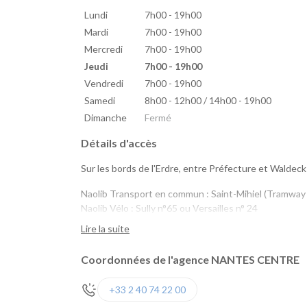
Lundi
7h00 - 19h00
Mardi
7h00 - 19h00
Mercredi
7h00 - 19h00
Jeudi
7h00 - 19h00
Vendredi
7h00 - 19h00
Samedi
8h00 - 12h00 / 14h00 - 19h00
Dimanche
Fermé
Détails d'accès
Sur les bords de l'Erdre, entre Préfecture et Waldec
Naolib Transport en commun : Saint-Mihiel (Tramway 
Naolib Vélo : Sully n°65 ou Versailles n° 24
marguerite : Saint Mihiel, Talensac, Quai de Versaille
Lire la suite
Coordonnées de l'agence NANTES CENTRE
+33 2 40 74 22 00