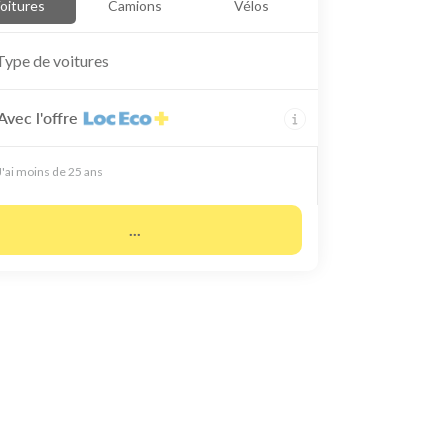
oitures
Camions
Vélos
Type de
voitures
Avec l'offre
J'ai moins de 25 ans
...