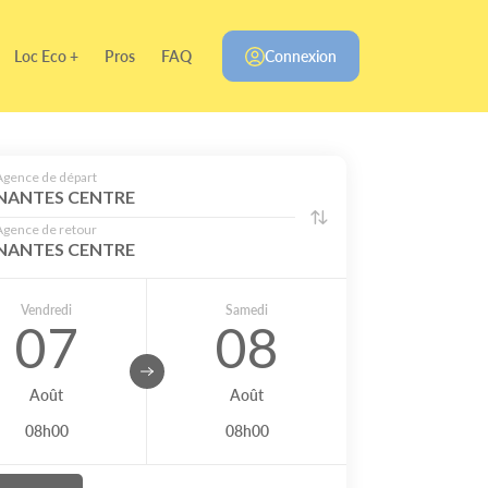
Loc Eco +
Pros
FAQ
Connexion
Agence de départ
NANTES CENTRE
Agence de retour
NANTES CENTRE
Vendredi
Samedi
07
08
Août
Août
08h00
08h00