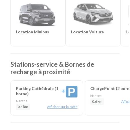
Frigorifiques
-
Véhicules de société
-
Camions de
chantier
Catégories de vélos :
Vélos cargo longtail
Location Voiture
L
Location Minibus
Stations-service & Bornes de
recharge à proximité
Parking Cathédrale (1
ChargePoint (2 born
borne)
Nantes
Nantes
0,6 km
Affich
0,3 km
Afficher sur la carte