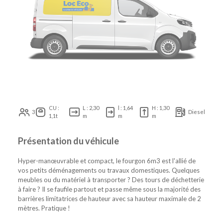
CU :
L : 2,30
l : 1,64
H : 1,30
3
Diesel
1,1t
m
m
m
Présentation du véhicule
Hyper-manœuvrable et compact, le fourgon 6m3 est l'allié de
vos petits déménagements ou travaux domestiques. Quelques
meubles ou du matériel à transporter ? Des tours de déchetterie
à faire ? Il se faufile partout et passe même sous la majorité des
barrières limitatrices de hauteur avec sa hauteur maximale de 2
mètres. Pratique !