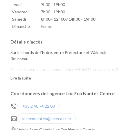
Jeudi
7h00 - 19h00
Vendredi
7h00 - 19h00
Samedi
8h00 - 12h00 / 14h00 - 19h00
Dimanche
Fermé
Détails d'accès
Sur les bords de l'Erdre, entre Préfecture et Waldeck
Rousseau.
Naolib Transport en commun : Saint-Mihiel (Tramway ligne 2)
Naolib Vélo : Sully n°65 ou Versailles n° 24
Lire la suite
marguerite : Saint Mihiel, Talensac, Quai de Versaille
Coordonnées de l'agence Loc Eco Nantes Centre
+33 2 40 74 22 00
loceconantes@loceco.com
Voir la fiche Google Loc Eco Nantes Centre