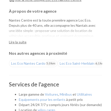
À propos de votre agence
Nantes Centre est la toute première agence Loc Eco.
Depuis plus de 40 ans, elle accompagne les Nantais avec
une idée simple : proposer une solution de location de
véhicules accessible, pratique et vraiment économique.
Aujourd'hui, Loc Eco met à disposition près de 1 000
Lire la suite
véhicules de tourisme, utilitaires et vélos cargo pour
répondre aux besoins des particuliers comme des
Nos autres agences à proximité
professionnels.
Loc Eco Nantes Cardo
Loc Eco Saint-Herblain
L
5,0 km
6,1 km
Louer un véhicule uniquement lorsque vous en avez
besoin
Située en plein cœur de Nantes, notre agence s'adresse à
Services de l'agence
tous ceux qui souhaitent disposer d'un véhicule
ponctuellement, sans les contraintes liées à la possession
Large gamme de
Voitures
,
Minibus
et
Utilitaires
d'une voiture. Que ce soit pour partir en week-end,
Equipements pour les enfants
à petit prix
transporter un meuble, effectuer un déménagement, partir
Départ 24/24 7/7 y compris jours fériés (sur demande)
en vacances ou répondre à un besoin professionnel, vous
Location de
vélos cargo