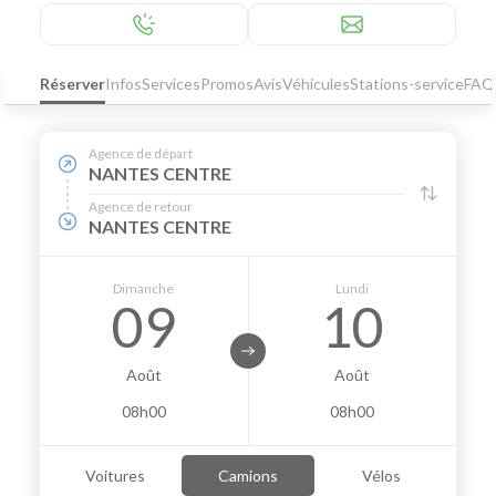
Réserver
Infos
Services
Promos
Avis
Véhicules
Stations-service
FAQ
Agence de départ
NANTES CENTRE
Agence de retour
NANTES CENTRE
Dimanche
Lundi
09
10
Août
Août
08h00
08h00
Voitures
Camions
Vélos