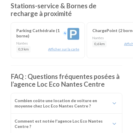
Stations-service & Bornes de
recharge à proximité
Parking Cathédrale (1
ChargePoint (2 born
borne)
Nantes
Nantes
0,6 km
Affich
0,3 km
Afficher sur la carte
FAQ : Questions fréquentes posées à
l’agence Loc Eco Nantes Centre
Combien coûte une location de voiture en
moyenne chez Loc Eco Nantes Centre ?
Comment est notée l'agence Loc Eco Nantes
Centre ?