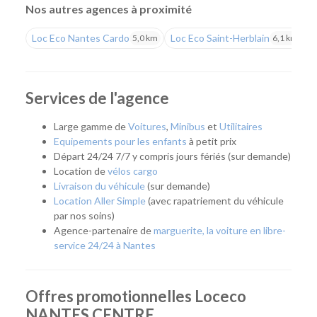
répondre aux besoins des particuliers comme des
Nos autres agences à proximité
professionnels.
Loc Eco Nantes Cardo
Loc Eco Saint-Herblain
L
5,0 km
6,1 km
Louer un véhicule uniquement lorsque vous en avez
besoin
Située en plein cœur de Nantes, notre agence s'adresse à
Services de l'agence
tous ceux qui souhaitent disposer d'un véhicule
ponctuellement, sans les contraintes liées à la possession
Large gamme de
Voitures
,
Minibus
et
Utilitaires
d'une voiture. Que ce soit pour partir en week-end,
Equipements pour les enfants
à petit prix
transporter un meuble, effectuer un déménagement, partir
Départ 24/24 7/7 y compris jours fériés (sur demande)
en vacances ou répondre à un besoin professionnel, vous
Location de
vélos cargo
pouvez récupérer rapidement un véhicule adapté à votre
Livraison du véhicule
(sur demande)
projet.
Location Aller Simple
(avec rapatriement du véhicule
par nos soins)
Cette approche permet de profiter d'une voiture ou d'un
Agence-partenaire de
marguerite, la voiture en libre-
utilitaire uniquement lorsque cela est nécessaire, tout en
service 24/24 à Nantes
bénéficiant d'un large choix de modèles et de tarifs
compétitifs.
Quel véhicule choisir ?
Offres promotionnelles Loceco
NANTES CENTRE
Notre agence Nantes Centre propose une gamme complète