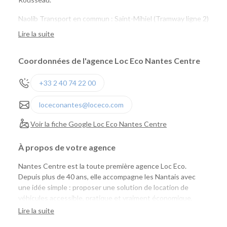
Naolib Transport en commun : Saint-Mihiel (Tramway ligne 2)
Naolib Vélo : Sully n°65 ou Versailles n° 24
Lire la suite
marguerite : Saint Mihiel, Talensac, Quai de Versaille
Coordonnées de l'agence Loc Eco Nantes Centre
+33 2 40 74 22 00
loceconantes@loceco.com
Voir la fiche Google Loc Eco Nantes Centre
À propos de votre agence
Nantes Centre est la toute première agence Loc Eco.
Depuis plus de 40 ans, elle accompagne les Nantais avec
une idée simple : proposer une solution de location de
véhicules accessible, pratique et vraiment économique.
Aujourd'hui, Loc Eco met à disposition près de 1 000
Lire la suite
véhicules de tourisme, utilitaires et vélos cargo pour